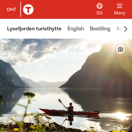
EN
Meny
Til DNT.no forside
Scr
Lysefjorden turisthytte
English
Bestilling
Adkom