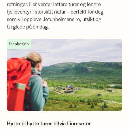
retninger. Her venter lettere turer og lengre
fjelleventyr i storslått natur – perfekt for deg
som vil oppleve Jotunheimens ro, utsikt og
turglede på én dag.
Hytte til hytte turer til/via Liomseter
Inspirasjon
Hytte til hytte turer til/via Liomseter