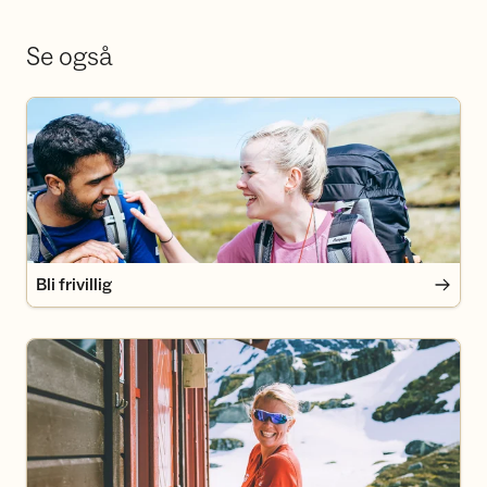
Se også
Bli frivillig
Bli frivillig
Bli medlem