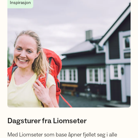
Dagsturer fra Liomseter
Inspirasjon
Dagsturer fra Liomseter
Med Liomseter som base åpner fjellet seg i alle