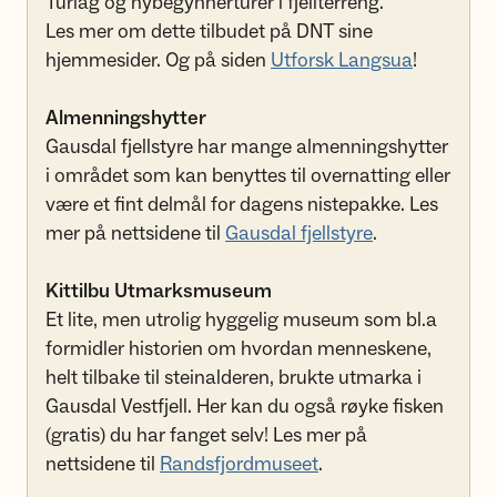
Turlag og nybegynnerturer i fjellterreng.
Les mer om dette tilbudet på DNT sine
hjemmesider. Og på siden
Utforsk Langsua
!
Almenningshytter
Gausdal fjellstyre har mange almenningshytter
i området som kan benyttes til overnatting eller
være et fint delmål for dagens nistepakke. Les
mer på nettsidene til
Gausdal fjellstyre
.
Kittilbu Utmarksmuseum
Et lite, men utrolig hyggelig museum som bl.a
formidler historien om hvordan menneskene,
helt tilbake til steinalderen, brukte utmarka i
Gausdal Vestfjell. Her kan du også røyke fisken
(gratis) du har fanget selv! Les mer på
nettsidene til
Randsfjordmuseet
.