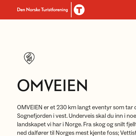
Til DNT.no forside
OMVEIEN
OMVEIEN er et 230 km langt eventyr som tar de
Sognefjorden i vest. Underveis skal du inn i no
landskapet vi har i Norge. Fra skog og snilt fje
ned dalfører til Norges mest kjente foss; Vettis