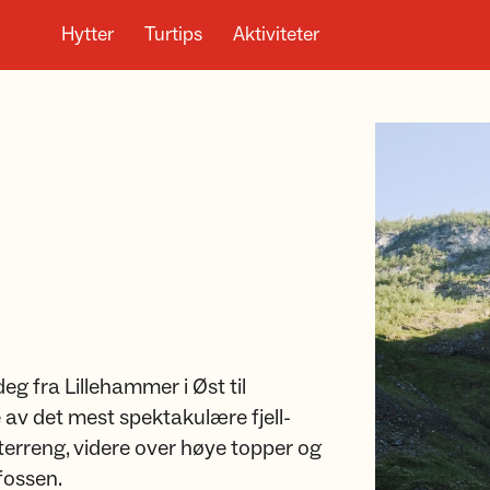
Hytter
Turtips
Aktiviteter
g fra Lillehammer i Øst til
e av det mest spektakulære fjell-
llterreng, videre over høye topper og
fossen.