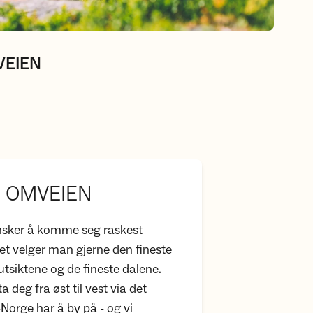
MVEIEN
se OMVEIEN
ønsker å komme seg raskest
ellet velger man gjerne den fineste
 utsiktene og de fineste dalene.
 deg fra øst til vest via det
Norge har å by på - og vi