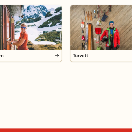
Turvett
em
Turvett