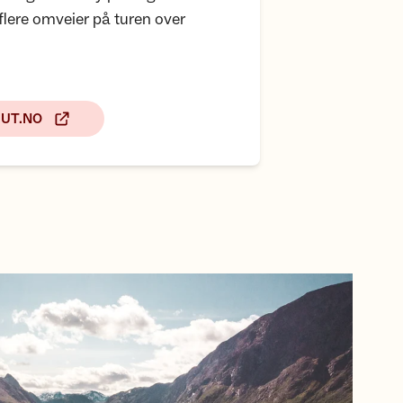
 flere omveier på turen over
å UT.NO