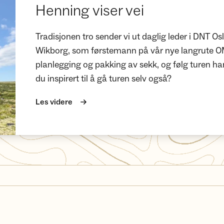
Henning viser vei
Tradisjonen tro sender vi ut daglig leder i DNT 
Wikborg, som førstemann på vår nye langrute OM
planlegging og pakking av sekk, og følg turen hans
du inspirert til å gå turen selv også?
Les videre