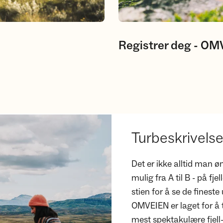
Registrer deg - O
Turbeskrivel
Det er ikke alltid man 
mulig fra A til B - på fj
stien for å se de fineste
OMVEIEN er laget for å ta
mest spektakulære fjell-