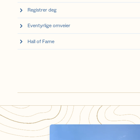
Registrer deg
Eventyrlige omveier
Hall of Fame
Henning viser vei