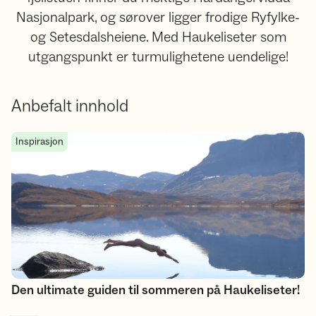
Nasjonalpark, og sørover ligger frodige Ryfylke-
og Setesdalsheiene. Med Haukeliseter som
utgangspunkt er turmulighetene uendelige!
Anbefalt innhold
Den ultimate guiden til sommeren på Haukeliseter!
Inspirasjon
Den ultimate guiden til sommeren på Haukeliseter!