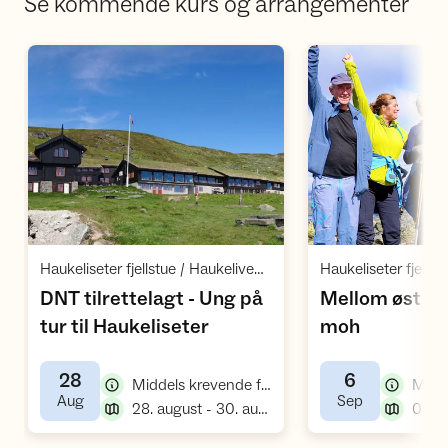
Se kommende kurs og arrangementer
Åpne aktivitet
Å
,
Haukeliseter fjellstue / Haukelivegen 2917 / Edland
DNT tilrettelagt - Ung på
Mellom øst og
,
,
tur til Haukeliseter
moh
28
6
,
Middels krevende fellestur
,
,
Aug
Sep
,
28. august - 30. august