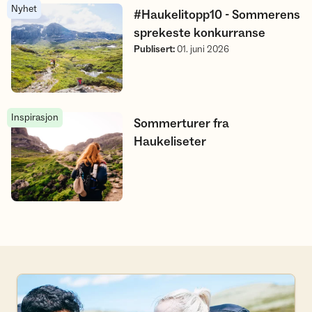
Nyhet
#Haukelitopp10 - Sommerens sprekeste konkurranse
#Haukelitopp10 - Sommerens
sprekeste konkurranse
Publisert
:
01. juni 2026
Inspirasjon
Sommerturer fra Haukeliseter
Sommerturer fra
Haukeliseter
Bli frivillig