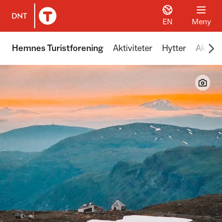
EN
Meny
Til DNT.no forside
Scr
Hemnes Turistforening
Aktiviteter
Hytter
Aktuel