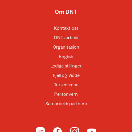
Om DNT
Kontakt oss
DNTs arbeid
Organisasjon
English
Ledige stillinger
Fjell og Vidde
Tursentrene
Personvern
Samarbeidspartnere
Til UT.no
Til DNT på Facebook
Til DNT på Instagram
Til DNT på YouTube