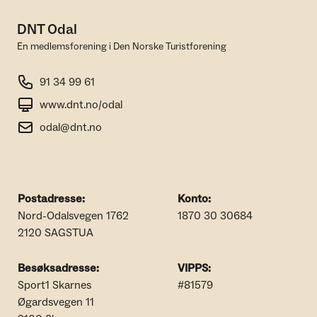
DNT Odal
En medlemsforening i Den Norske Turistforening
91 34 99 61
www.dnt.no/odal
odal@dnt.no
Postadresse:
Konto:
Nord-Odalsvegen 1762
1870 30 30684
2120 SAGSTUA
Besøksadresse:
VIPPS:
Sport1 Skarnes
#81579
Øgardsvegen 11