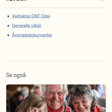
Vedtekter DNT Odal
Generelle vilkår
Årsmøtedokumenter
Se også
Bli frivillig