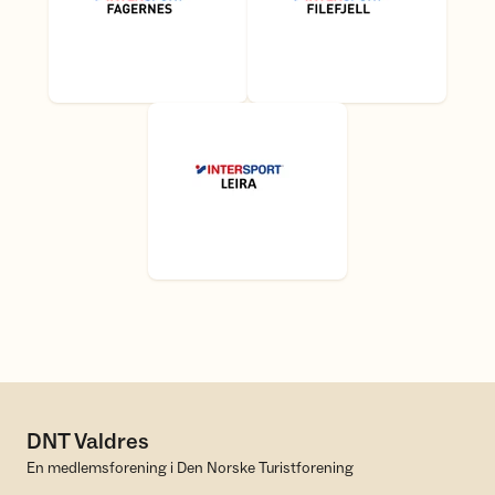
DNT Valdres
En medlemsforening i Den Norske Turistforening