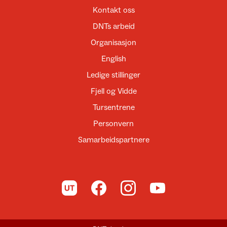
Kontakt oss
DNTs arbeid
Organisasjon
English
Ledige stillinger
Fjell og Vidde
Tursentrene
Personvern
Samarbeidspartnere
Til UT.no
Til DNT på Facebook
Til DNT på Instagram
Til DNT på YouTube