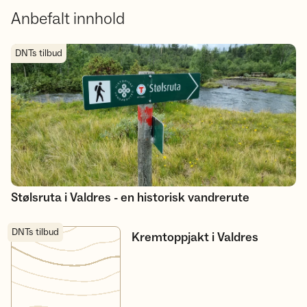
Anbefalt innhold
Stølsruta i Valdres - en historisk vandrerute
DNTs tilbud
Stølsruta i Valdres - en historisk vandrerute
DNTs tilbud
Kremtoppjakt i Valdres
Kremtoppjakt i Valdres