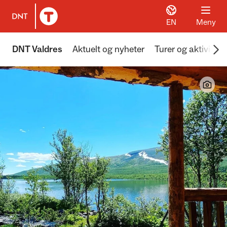
EN
Meny
Til DNT.no forside
Scr
DNT Valdres
Aktuelt og nyheter
Turer og aktivitete