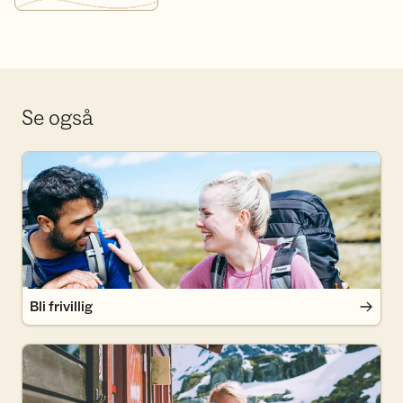
Se også
Bli frivillig
Bli frivillig
Bli medlem