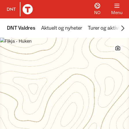
NO
Menu
To DNT.no frontpage
Scr
DNT Valdres
Aktuelt og nyheter
Turer og aktivitete