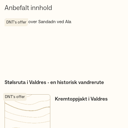
Anbefalt innhold
Stølsruta i Valdres - en historisk vandrerute
DNT's offer
Stølsruta i Valdres - en historisk vandrerute
DNT's offer
Kremtoppjakt i Valdres
Kremtoppjakt i Valdres