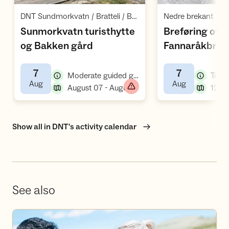
Open activities
O
,
,
DNT Sundmorkvatn / Bratteli / Bratteli
Nedre brekant
Sunmorkvatn turisthytte
Breføring ove
,
og Bakken gård
Fannaråkbreen
Fannaråkhytt
7
7
,
Moderate guided group hike/tour
Toug
,
,
Aug
Aug
,
August 07 - August 09
12:3
Show all in DNT's activity calendar
See also
Become a volunteer