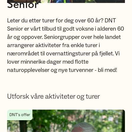
Senior
Leter du etter turer for deg over 60 år? DNT
Senior er vårt tilbud til godt voksne i alderen 60
år og oppover. Seniorgrupper over hele landet
arrangerer aktiviteter fra enkle turer i
nærområdet til overnattingsturer på fjellet. Vi
lover minnerike dager med flotte
naturopplevelser og nye turvenner - bli med!
Utforsk våre aktiviteter og turer
Bli med oss i DNT senior
DNT's offer