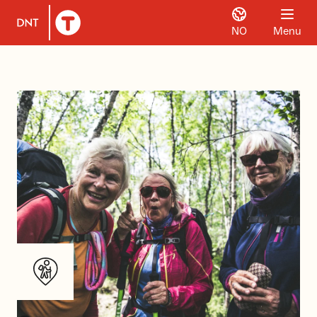
NO
Menu
To DNT.no frontpage