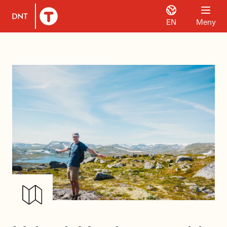
EN
Meny
Til DNT.no forside