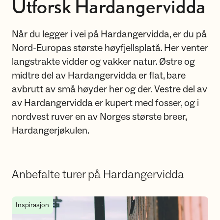
Utforsk Hardangervidda
Når du legger i vei på Hardangervidda, er du på
Nord-Europas største høyfjellsplatå. Her venter
langstrakte vidder og vakker natur. Østre og
midtre del av Hardangervidda er flat, bare
avbrutt av små høyder her og der. Vestre del av
av Hardangervidda er kupert med fosser, og i
nordvest ruver en av Norges største breer,
Hardangerjøkulen.
Anbefalte turer på Hardangervidda
Hytte til hytte-turer på Hardangervidda
Inspirasjon