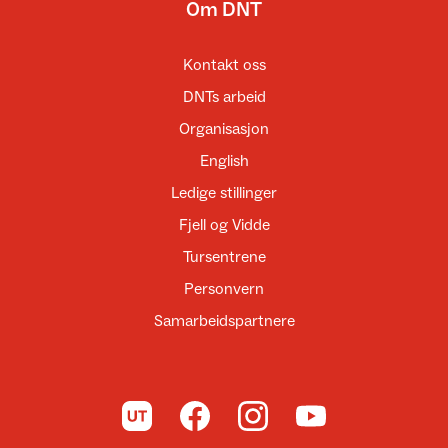
Om DNT
Kontakt oss
DNTs arbeid
Organisasjon
English
Ledige stillinger
Fjell og Vidde
Tursentrene
Personvern
Samarbeidspartnere
Til UT.no
Til DNT på Facebook
Til DNT på Instagram
Til DNT på YouTube