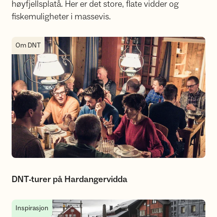
høyfjellsplatå. Her er det store, flate vidder og
fiskemuligheter i massevis.
DNT-turer på Hardangervidda
Om DNT
DNT-turer på Hardangervidda
Med tog eller buss til Hardangervidda
Inspirasjon