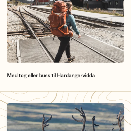
Med tog eller buss til Hardangervidda
Ta hensyn til villreinen på tur