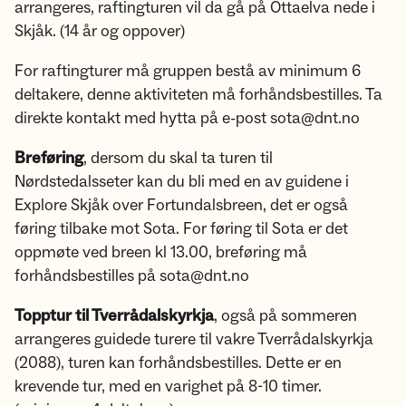
arrangeres, raftingturen vil da gå på Ottaelva nede i
Skjåk. (14 år og oppover)
For raftingturer må gruppen bestå av minimum 6
deltakere, denne aktiviteten må forhåndsbestilles. Ta
direkte kontakt med hytta på e-post sota@dnt.no
Breføring
, dersom du skal ta turen til
Nørdstedalsseter kan du bli med en av guidene i
Explore Skjåk over Fortundalsbreen, det er også
føring tilbake mot Sota. For føring til Sota er det
oppmøte ved breen kl 13.00, breføring må
forhåndsbestilles på sota@dnt.no
Topptur til Tverrådalskyrkja
, også på sommeren
arrangeres guidede turere til vakre Tverrådalskyrkja
(2088), turen kan forhåndsbestilles. Dette er en
krevende tur, med en varighet på 8-10 timer.