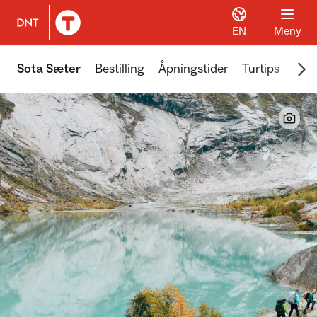
EN
Meny
Til DNT.no forside
Scr
Sota Sæter
Bestilling
Åpningstider
Turtips
Tver