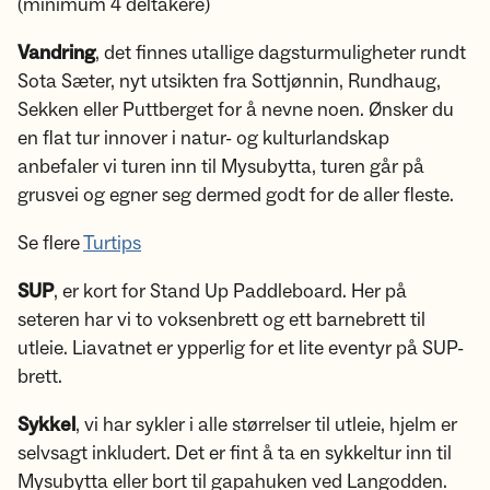
(minimum 4 deltakere)
Vandring
, det finnes utallige dagsturmuligheter rundt
Sota Sæter, nyt utsikten fra Sottjønnin, Rundhaug,
Sekken eller Puttberget for å nevne noen. Ønsker du
en flat tur innover i natur- og kulturlandskap
anbefaler vi turen inn til Mysubytta, turen går på
grusvei og egner seg dermed godt for de aller fleste.
Se flere
Turtips
SUP
, er kort for Stand Up Paddleboard. Her på
seteren har vi to voksenbrett og ett barnebrett til
utleie. Liavatnet er ypperlig for et lite eventyr på SUP-
brett.
Sykkel
, vi har sykler i alle størrelser til utleie, hjelm er
selvsagt inkludert. Det er fint å ta en sykkeltur inn til
Mysubytta eller bort til gapahuken ved Langodden.