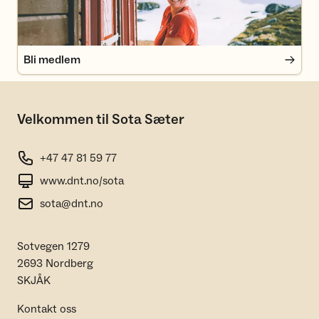
Bli medlem
Velkommen til Sota Sæter
+47 47 81 59 77
www.dnt.no/sota
sota@dnt.no
Sotvegen 1279
2693 Nordberg
SKJÅK
Kontakt oss