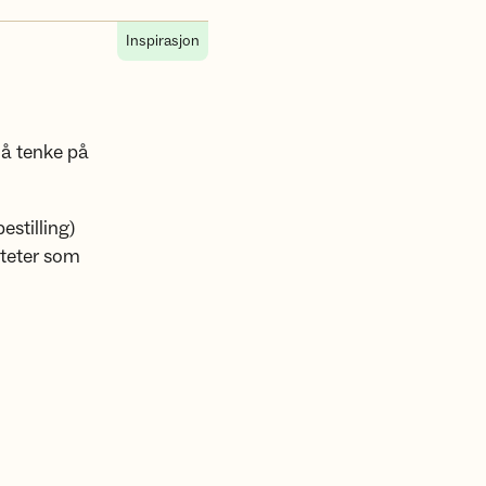
Inspirasjon
n å tenke på
estilling)
viteter som