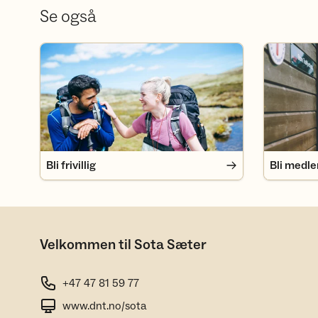
Se også
Bli frivillig
Bli medlem
Bli frivillig
Bli medl
Velkommen til Sota Sæter
+47 47 81 59 77
www.dnt.no/sota