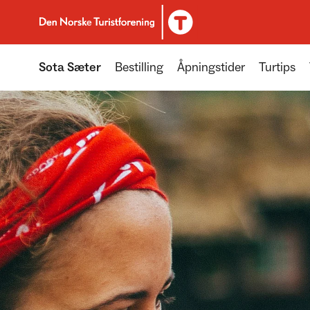
Til DNT.no forside
Sota Sæter
Bestilling
Åpningstider
Turtips