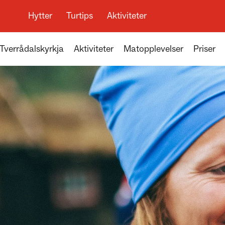
Hytter
Turtips
Aktiviteter
Tverrådalskyrkja
Aktiviteter
Matopplevelser
Priser