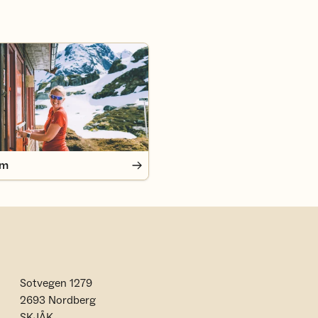
em
Sotvegen 1279
2693 Nordberg
SKJÅK