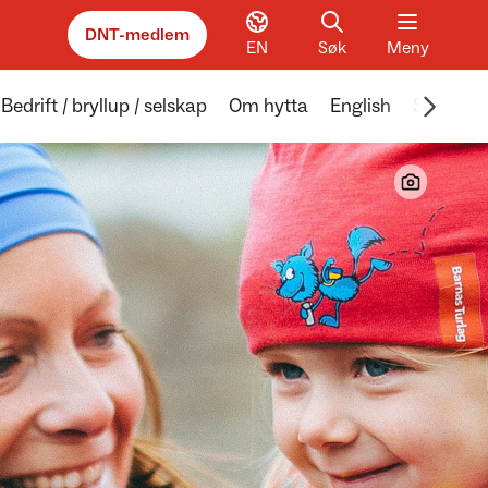
DNT-medlem
EN
Søk
Meny
Scroll 
Bedrift / bryllup / selskap
Om hytta
English
Sotdur