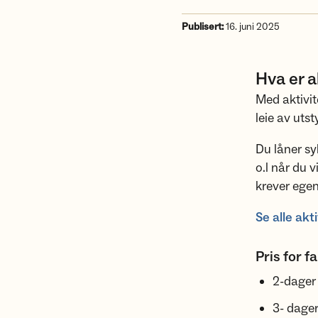
Publisert:
16. juni 2025
Hva er 
Med aktivit
leie av utsty
Du låner sy
o.l når du v
krever egen
Se alle akti
Pris for 
2-dager 
3- dager