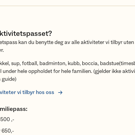
aktivitetspasset?
etspass kan du benytte deg av alle aktiviteter vi tilbyr ute
r.
kkel, sup, fotball, badminton, kubb, boccia, badstue(timesb
il under hele oppholdet for hele familien. (gjelder ikke akti
 guide)
viteter vi tilbyr hos oss
familiepass:
500 ,-
 650,-