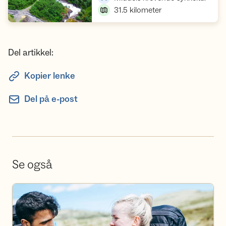
31.5
kilometer
Del artikkel:
Kopier lenke
Del på e-post
Se også
Bli frivillig