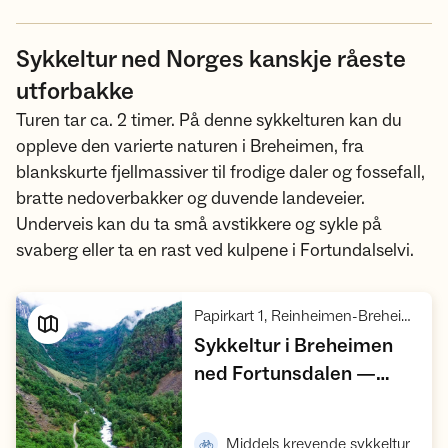
Sykkeltur ned Norges kanskje råeste
utforbakke
Turen tar ca. 2 timer. På denne sykkelturen kan du
oppleve den varierte naturen i Breheimen, fra
blankskurte fjellmassiver til frodige daler og fossefall,
bratte nedoverbakker og duvende landeveier.
Underveis kan du ta små avstikkere og sykle på
svaberg eller ta en rast ved kulpene i Fortundalselvi.
Papirkart 1, Reinheimen-Breheimen villreinområde, Breheimen med Jostedalsbreen
Sykkeltur i Breheimen
ned Fortunsdalen —
«Norges lengste
Vis turforslag
,
utforbakke?»
,
Middels krevende sykkeltur