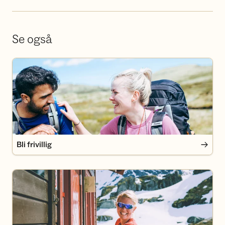
Se også
Bli frivillig
Bli frivillig
Bli medlem