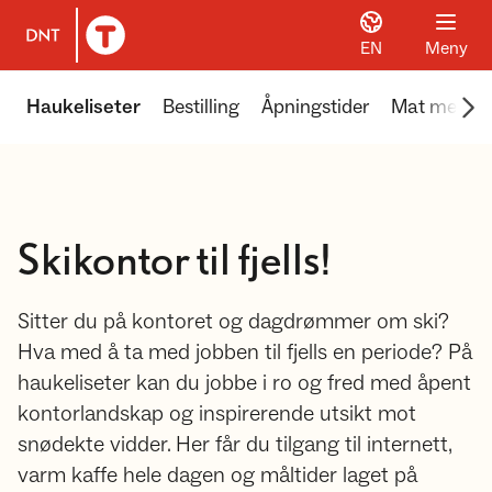
EN
Meny
Til DNT.no forside
Scr
Haukeliseter
Bestilling
Åpningstider
Mat med uts
Skikontor til fjells!
Sitter du på kontoret og dagdrømmer om ski?
Hva med å ta med jobben til fjells en periode? På
haukeliseter kan du jobbe i ro og fred med åpent
kontorlandskap og inspirerende utsikt mot
snødekte vidder. Her får du tilgang til internett,
varm kaffe hele dagen og måltider laget på