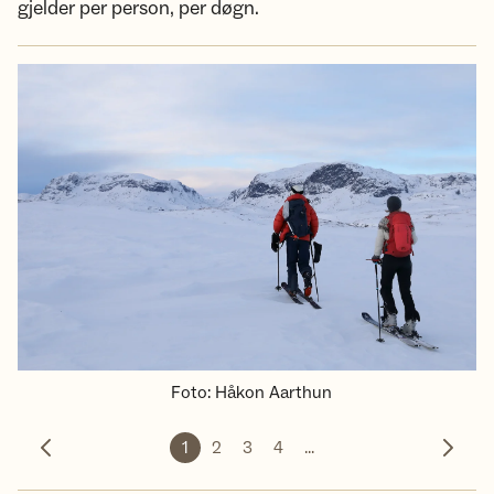
gjelder per person, per døgn.
Foto
:
Håkon Aarthun
1
2
3
4
...
Forrige bilde
Neste 