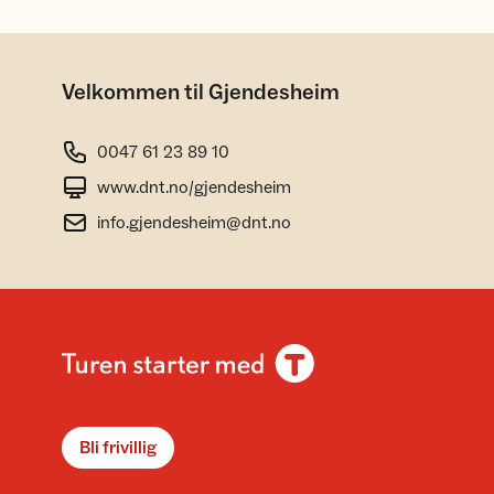
Velkommen til Gjendesheim
0047 61 23 89 10
www.dnt.no/gjendesheim
info.gjendesheim@dnt.no
Bli frivillig