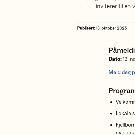
inviterer til e
Publisert:
13. oktober 2025
Påmeld
Dato:
13. 
Meld deg p
Program
Velkomm
Lokale 
Fjellbo
nye bok 