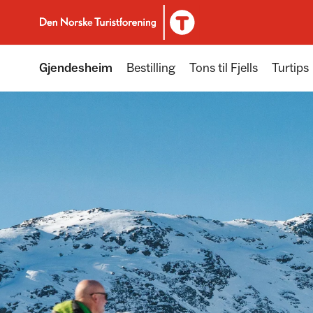
Til DNT.no forside
Gjendesheim
Bestilling
Tons til Fjells
Turtips