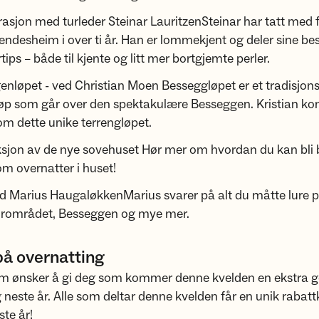
rasjon med turleder Steinar LauritzenSteinar har tatt med f
endesheim i over ti år. Han er lommekjent og deler sine be
rtips – både til kjente og litt mer bortgjemte perler.
nløpet - ved Christian Moen Besseggløpet er et tradisjons
løp som går over den spektakulære Besseggen. Kristian ko
 om dette unike terrengløpet.
ksjon av de nye sovehuset Hør mer om hvordan du kan bli 
om overnatter i huset!
 Marius HaugaløkkenMarius svarer på alt du måtte lure 
turområdet, Besseggen og mye mer.
på overnatting
m ønsker å gi deg som kommer denne kvelden en ekstra g
 neste år. Alle som deltar denne kvelden får en unik rabat
te år!