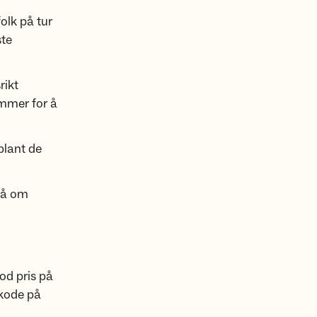
olk på tur
ste
rikt
mmer for å
blant de
på om
od pris på
tkode på