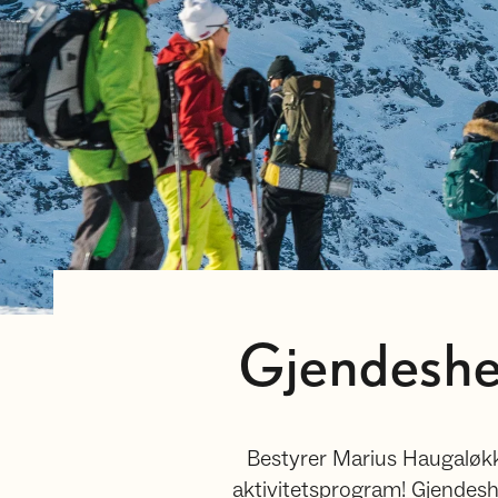
Gjendesheim
Bestyrer Marius Haugaløkke
aktivitetsprogram! Gjendesh