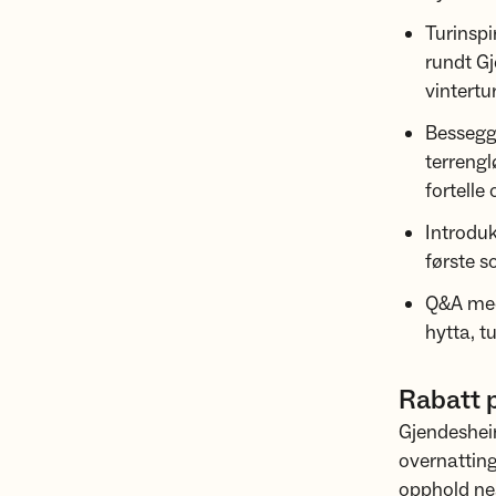
Turinspi
rundt Gj
vintertu
Bessegge
terreng
fortelle
Introdu
første s
Q&A med
hytta, 
Rabatt 
Gjendeshei
overnatting
opphold nes