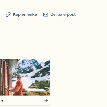
:
Kopier lenke
Del på e-post
em