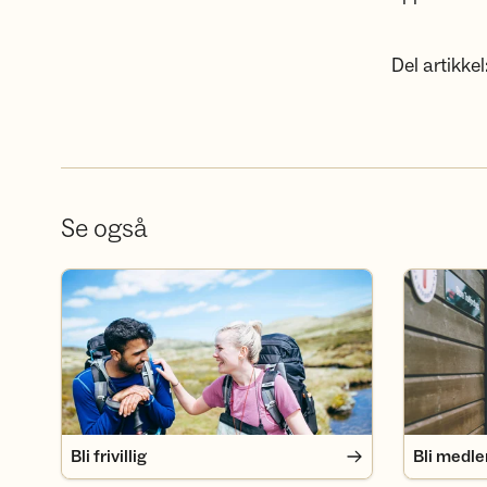
Del artikkel
Se også
Bli frivillig
Bli medlem
Bli frivillig
Bli medl