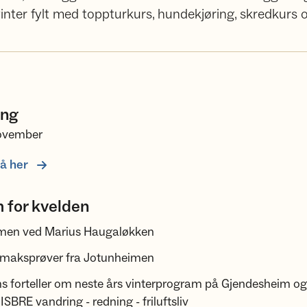
n vinter fylt med toppturkurs, hundekjøring, skredkurs 
ing
november
å her
 for kvelden
en ved Marius Haugaløkken
smaksprøver fra Jotunheimen
ms forteller om neste års vinterprogram på Gjendesheim o
ISBRE vandring - redning - friluftsliv