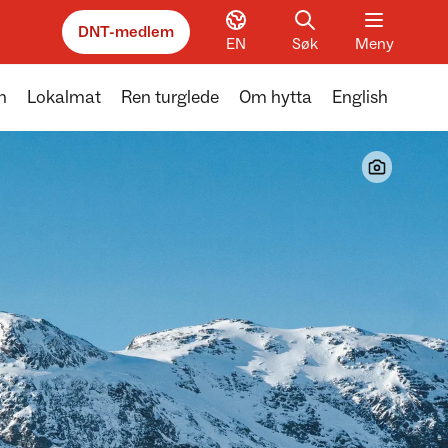
DNT-medlem
EN
Søk
Meny
n
Lokalmat
Ren turglede
Om hytta
English