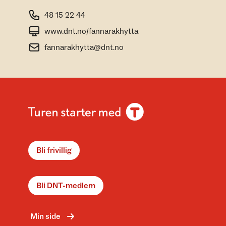
48 15 22 44
www.dnt.no/fannarakhytta
fannarakhytta@dnt.no
Bli frivillig
Bli DNT-medlem
Min side