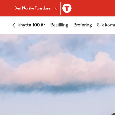
Til DNT.no forside
Scroll menyen mot venstre
Fannaråkhytta 100 år
Bestilling
Breføring
Slik kom