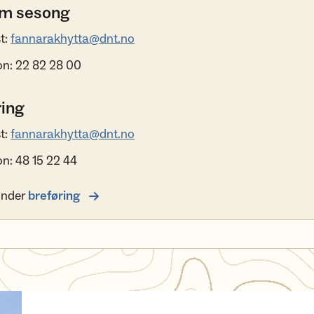
m sesong
t:
fannarakhytta@dnt.no
on: 22 82 28 00
ring
t:
fannarakhytta@dnt.no
on: 48 15 22 44
under
breføring