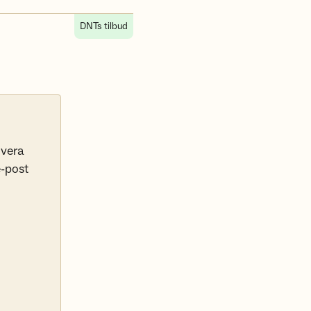
DNTs tilbud
 vera
e-post