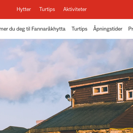
Hytter
Turtips
Aktiviteter
mer du deg til Fannaråkhytta
Turtips
Åpningstider
Pr