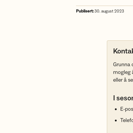
Publisert:
30. august 2023
Konta
Grunna då
mogleg å
eller å 
I seso
E-pos
Telef