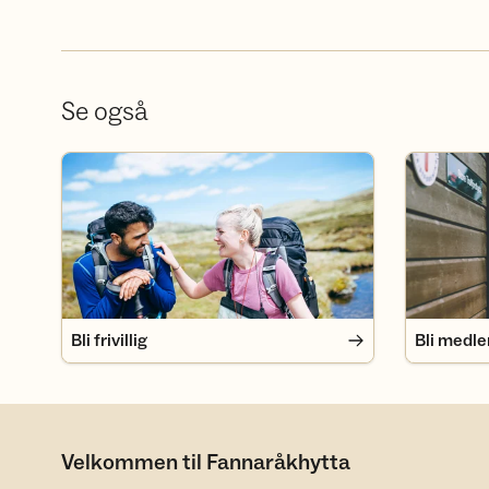
Se også
Bli frivillig
Bli medlem
Bli frivillig
Bli medl
Velkommen til Fannaråkhytta