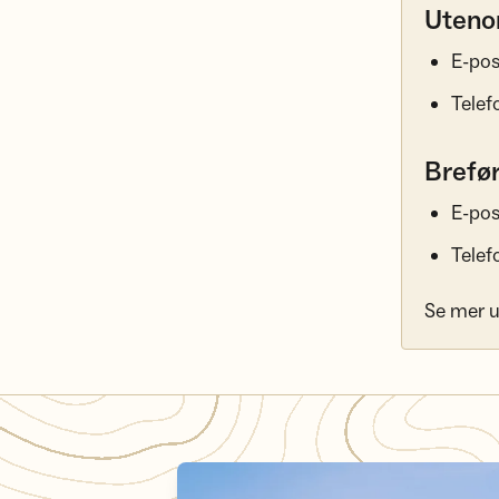
Uteno
E-pos
Telef
Brefø
E-pos
Telef
Se mer 
Ofte stilte spørsmål