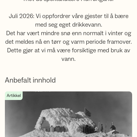
Juli 2026: Vi oppfordrer våre gjester til å bære
med seg eget drikkevann.
Det har vært mindre snø enn normalt i vinter og
det meldes nå en tørr og varm periode framover.
Dette gjør at vi må være forsiktige med bruk av
vann.
Anbefalt innhold
Fannaråkhytta 100 år: Fra værstasjon til DNT-hytte
Artikkel