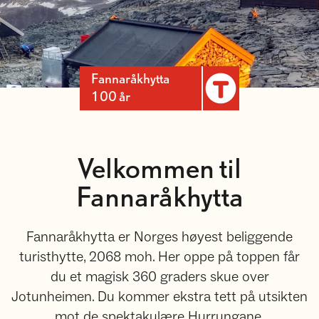
Fannaråkhytta
100 år
Velkommen til
Fannaråkhytta
Fannaråkhytta er Norges høyest beliggende
turisthytte, 2068 moh. Her oppe på toppen får
du et magisk 360 graders skue over
Jotunheimen. Du kommer ekstra tett på utsikten
mot de spektakulære Hurrungane.