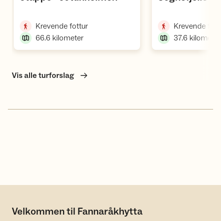
Fannaråken n
,
Utladalen
,
Krevende fottur
Krevende fott
66.6
kilometer
37.6
kilometer
Vis alle turforslag
Velkommen til Fannaråkhytta