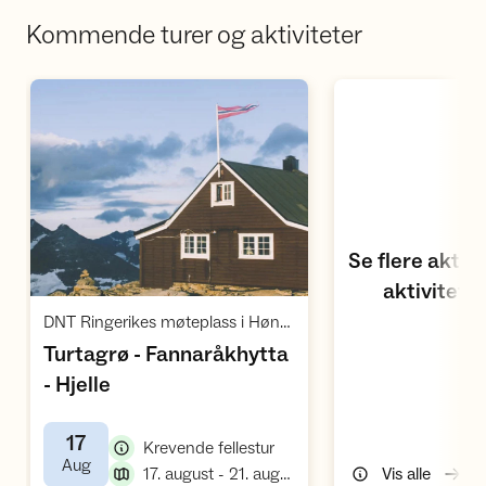
Kommende turer og aktiviteter
Åpne aktivitetskalen
Se flere aktiv
aktivitets
Åpne aktivitet
,
DNT Ringerikes møteplass i Hønefoss Idrettspark
Turtagrø - Fannaråkhytta
,
- Hjelle
17
,
Krevende fellestur
,
Aug
,
17. august - 21. august
Vis alle