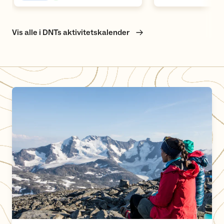
Vis alle i DNTs aktivitetskalender
Ta med eget drikkevann til Fannaråkhytta i sommer