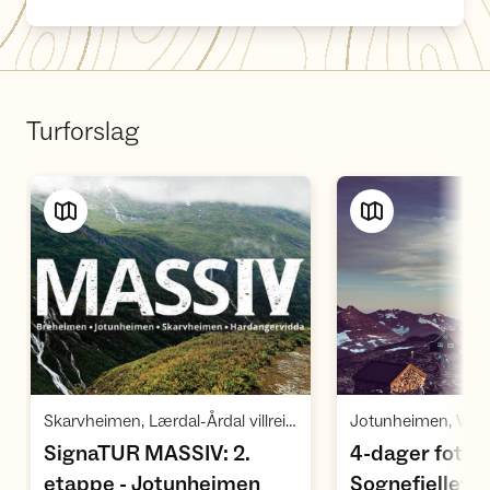
Turforslag
Vis turforslag
Vi
Skarvheimen, Lærdal-Årdal villreinområde, Jotunheimen, Breheimen med Jostedalsbreen, Vest-Jotunheimen villreinområde
SignaTUR MASSIV: 2.
4-dager fottur
,
etappe - Jotunheimen
Sognefjellet v