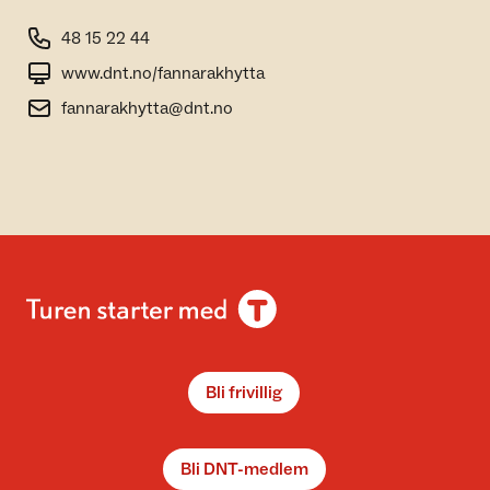
48 15 22 44
www.dnt.no/fannarakhytta
fannarakhytta@dnt.no
Bli frivillig
Bli DNT-medlem