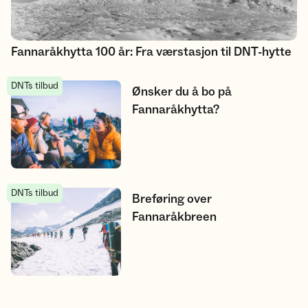
Fannaråkhytta 100 år: Fra værstasjon til DNT-hytte
DNTs tilbud
Ønsker du å bo på Fannaråkhytta?
Ønsker du å bo på
Fannaråkhytta?
DNTs tilbud
Breføring over Fannaråkbreen
Breføring over
Fannaråkbreen