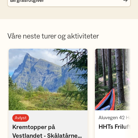
Bli grasrotgiver
Våre neste turer og aktiviteter
Åpne aktivitet
Å
Aluvegen 42 Hama
Avlyst
HHTs Frilufts
Kremtopper på
Vestlandet - Skålatårnet