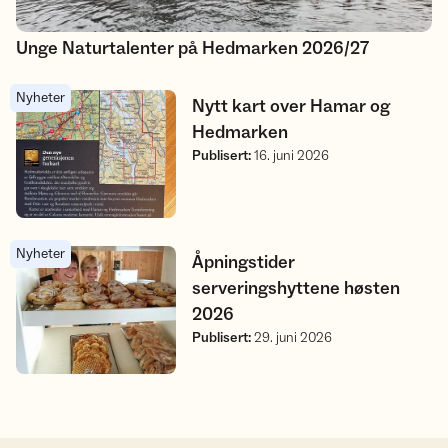
Unge Naturtalenter på Hedmarken 2026/27
Nyheter
Nytt kart over Hamar og Hedmarken
Nytt kart over Hamar og
Hedmarken
Publisert
:
16. juni 2026
Nyheter
Åpningstider serveringshyttene høsten 2026
Åpningstider
serveringshyttene høsten
2026
Publisert
:
29. juni 2026