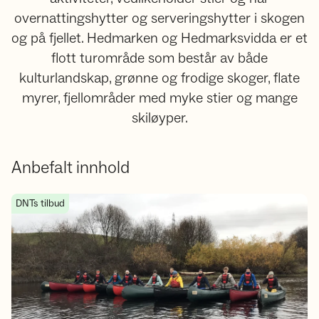
overnattingshytter og serveringshytter i skogen
og på fjellet. Hedmarken og Hedmarksvidda er et
flott turområde som består av både
kulturlandskap, grønne og frodige skoger, flate
myrer, fjellområder med myke stier og mange
skiløyper.
Anbefalt innhold
Unge Naturtalenter på Hedmarken 2026/27
DNTs tilbud