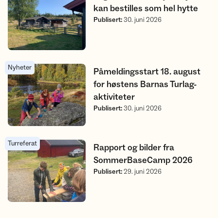
kan bestilles som hel hytte
Publisert
:
30. juni 2026
Nyheter
Påmeldingsstart 18. august for høstens Barnas Turlag-aktivitet
Påmeldingsstart 18. august
for høstens Barnas Turlag-
aktiviteter
Publisert
:
30. juni 2026
Turreferat
Rapport og bilder fra SommerBaseCamp 2026
Rapport og bilder fra
SommerBaseCamp 2026
Publisert
:
29. juni 2026