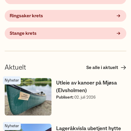
Ringsaker krets
Stange krets
Aktuelt
Se alle i aktuelt
Nyheter
Utleie av kanoer på Mjøsa (Elvsholmen)
Utleie av kanoer på Mjøsa
(Elvsholmen)
Publisert
:
02. juli 2026
Nyheter
Lageråkvisla ubetjent hytte kan bestilles som hel hytte
Lageråkvisla ubetjent hytte