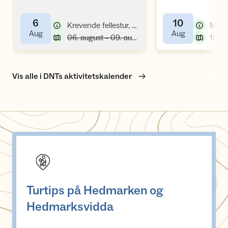
,
og Hornindalsrokken
6
10
,
Krevende fellestur, topptur
,
,
Aug
Aug
,
06. august - 09. august
Vis alle i DNTs aktivitetskalender
Turtips på Hedmarken og Hedmarksvidda
Turtips på Hedmarken og
Hedmarksvidda