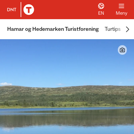
EN
Meny
Til DNT.no forside
Scr
Hamar og Hedemarken Turistforening
Turtips
We