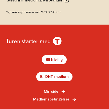
Støtt HHT med din grasrotandel
Organisasjonsnummer: 970 029 028
Bli frivillig
Bli DNT-medlem
Min side
Medlemsbetingelser