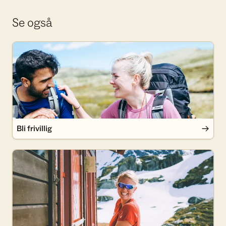
Se også
Bli frivillig
Bli frivillig
Bli medlem