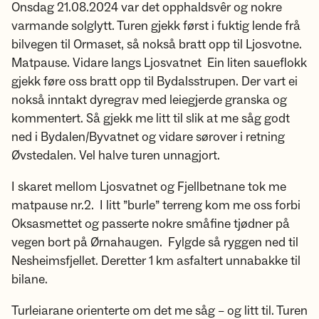
Onsdag 21.08.2024 var det opphaldsvêr og nokre
varmande solglytt. Turen gjekk først i fuktig lende frå
bilvegen til Ormaset, så nokså bratt opp til Ljosvotne.
Matpause. Vidare langs Ljosvatnet Ein liten saueflokk
gjekk føre oss bratt opp til Bydalsstrupen. Der vart ei
nokså inntakt dyregrav med leiegjerde granska og
kommentert. Så gjekk me litt til slik at me såg godt
ned i Bydalen/Byvatnet og vidare sørover i retning
Øvstedalen. Vel halve turen unnagjort.
I skaret mellom Ljosvatnet og Fjellbetnane tok me
matpause nr.2. I litt ”burle” terreng kom me oss forbi
Oksasmettet og passerte nokre småfine tjødner på
vegen bort på Ørnahaugen. Fylgde så ryggen ned til
Nesheimsfjellet. Deretter 1 km asfaltert unnabakke til
bilane.
Turleiarane orienterte om det me såg – og litt til. Turen