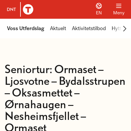
EN
Meny
Til DNT.no forside
Scr
Voss Utferdslag
Aktuelt
Aktivitetstilbod
Hyttene 
Seniortur: Ormaset –
Ljosvotne – Bydalsstrupen
– Oksasmettet –
Ørnahaugen –
Nesheimsfjellet –
Ormaset