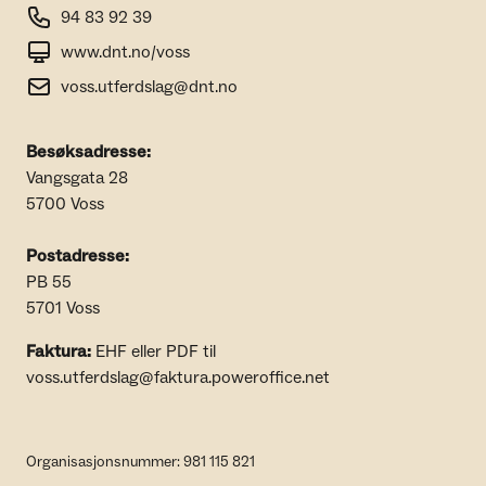
94 83 92 39
www.dnt.no/voss
voss.utferdslag@dnt.no
Besøksadresse:
Vangsgata 28
5700 Voss
Postadresse:
PB 55
5701 Voss
Faktura:
EHF eller PDF til
voss.utferdslag@faktura.poweroffice.net
Organisasjonsnummer: 981 115 821