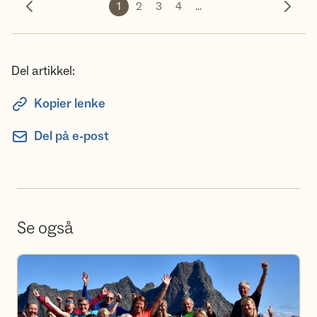
1
2
3
4
...
Forrige bilde
Neste 
Del artikkel:
Kopier lenke
Del på e-post
Se også
Bli Frivillig i Voss Utferdslag