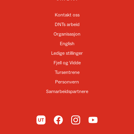
Kontakt oss
DNTs arbeid
Organisasjon
English
Ledige stillinger
Fjell og Vidde
Tursentrene
Personvern
Samarbeidspartnere
Til UT.no
Til DNT på Facebook
Til DNT på Instagram
Til DNT på YouTube