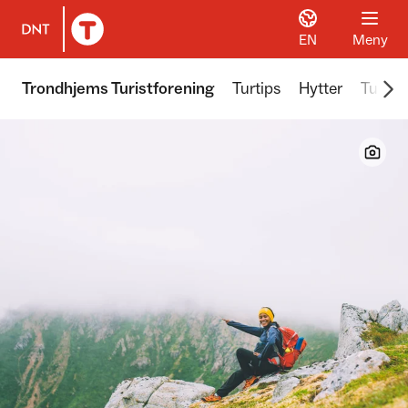
EN
Meny
Til DNT.no forside
Scr
Trondhjems Turistforening
Turtips
Hytter
Turer 