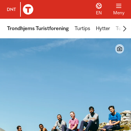
EN
Meny
Til DNT.no forside
Scr
Trondhjems Turistforening
Turtips
Hytter
Turer 