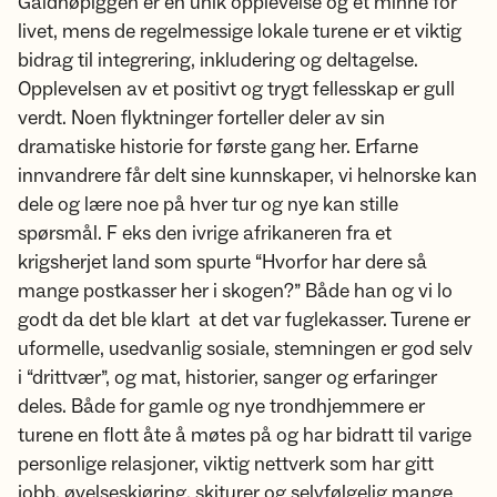
Galdhøpiggen er en unik opplevelse og et minne for
livet, mens de regelmessige lokale turene er et viktig
bidrag til integrering, inkludering og deltagelse.
Opplevelsen av et positivt og trygt fellesskap er gull
verdt. Noen flyktninger forteller deler av sin
dramatiske historie for første gang her. Erfarne
innvandrere får delt sine kunnskaper, vi helnorske kan
dele og lære noe på hver tur og nye kan stille
spørsmål. F eks den ivrige afrikaneren fra et
krigsherjet land som spurte “Hvorfor har dere så
mange postkasser her i skogen?” Både han og vi lo
godt da det ble klart at det var fuglekasser. Turene er
uformelle, usedvanlig sosiale, stemningen er god selv
i “drittvær”, og mat, historier, sanger og erfaringer
deles. Både for gamle og nye trondhjemmere er
turene en flott åte å møtes på og har bidratt til varige
personlige relasjoner, viktig nettverk som har gitt
jobb, øvelseskjøring, skiturer og selvfølgelig mange