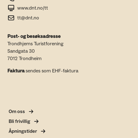
www.dnt.no/tt
tt@dnt.no
Post- og besøksadresse
Trondhjems Turistforening
Sandgata 30
7012 Trondheim
Faktura
sendes som EHF-faktura
Om oss
Bli frivillig
Åpningstider