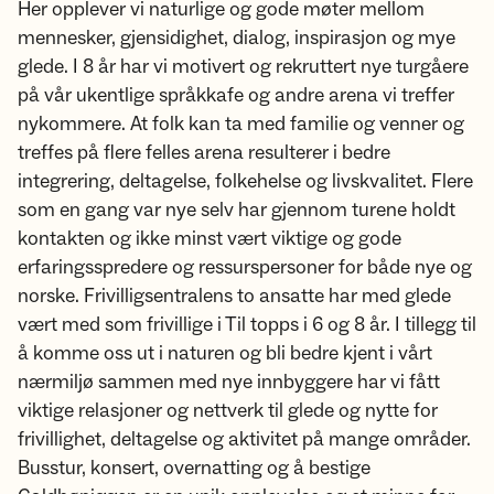
Her opplever vi naturlige og gode møter mellom
mennesker, gjensidighet, dialog, inspirasjon og mye
glede. I 8 år har vi motivert og rekruttert nye turgåere
på vår ukentlige språkkafe og andre arena vi treffer
nykommere. At folk kan ta med familie og venner og
treffes på flere felles arena resulterer i bedre
integrering, deltagelse, folkehelse og livskvalitet. Flere
som en gang var nye selv har gjennom turene holdt
kontakten og ikke minst vært viktige og gode
erfaringsspredere og ressurspersoner for både nye og
norske. Frivilligsentralens to ansatte har med glede
vært med som frivillige i Til topps i 6 og 8 år. I tillegg til
å komme oss ut i naturen og bli bedre kjent i vårt
nærmiljø sammen med nye innbyggere har vi fått
viktige relasjoner og nettverk til glede og nytte for
frivillighet, deltagelse og aktivitet på mange områder.
Busstur, konsert, overnatting og å bestige