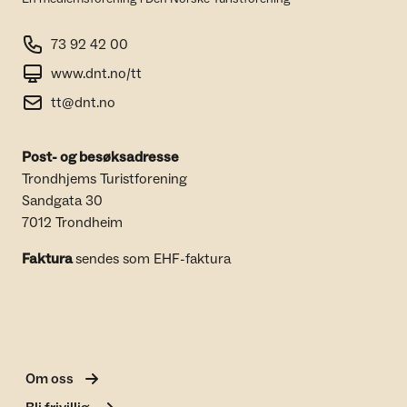
73 92 42 00
www.dnt.no/tt
tt@dnt.no
Post- og besøksadresse
Trondhjems Turistforening
Sandgata 30
7012 Trondheim
Faktura
sendes som EHF-faktura
Om oss