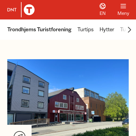
EN
Meny
Til DNT.no forside
Scr
Trondhjems Turistforening
Turtips
Hytter
Turer 