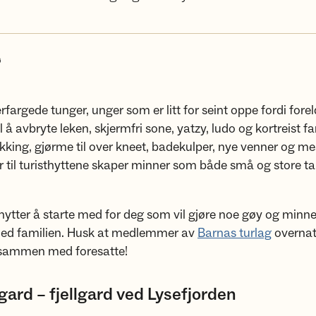
ø
fargede tunger, unger som er litt for seint oppe fordi fore
il å avbryte leken, skjermfri sone, yatzy, ludo og kortreist fa
kking, gjørme til over kneet, badekulper, nye venner og me
r til turisthyttene skaper minner som både små og store t
hytter å starte med for deg som vil gjøre noe gøy og minne
d familien. Husk at medlemmer av
Barnas turlag
overnatt
 sammen med foresatte!
ard – fjellgard ved Lysefjorden