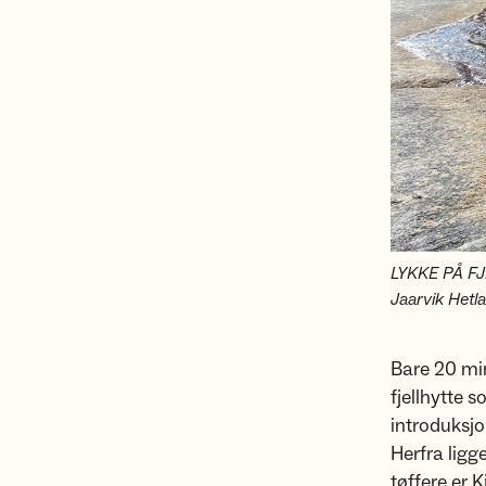
LYKKE PÅ FJE
Jaarvik Hetl
Bare 20 min
fjellhytte 
introduksjon
Herfra ligg
tøffere er K