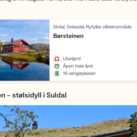
,
Sirdal, Setesdal-Ryfylke villreinområde
,
Børsteinen
Åpne hytte
,
Ubetjent
,
Åpen hele året
,
16 sengeplasser
n – stølsidyll i Suldal