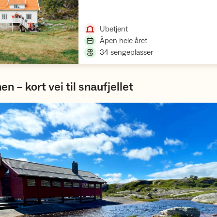
Åpne hytte
,
Ubetjent
,
Åpen hele året
,
34 sengeplasser
en – kort vei til snaufjellet