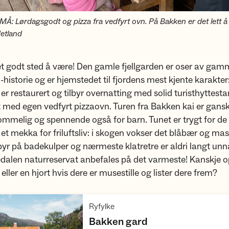
: Lørdagsgodt og pizza fra vedfyrt ovn. På Bakken er det lett å t
Hetland
t godt sted å være! Den gamle fjellgarden er oser av gam
-historie og er hjemstedet til fjordens mest kjente karakter:
 er restaurert og tilbyr overnatting med solid turisthyttest
 med egen vedfyrt pizzaovn. Turen fra Bakken kai er gansk
mmelig og spennende også for barn. Tunet er trygt for de
et mekka for friluftsliv: i skogen vokser det blåbær og mas
byr på badekulper og nærmeste klatretre er aldri langt unna
edalen naturreservat anbefales på det varmeste! Kanskje 
 eller en hjort hvis dere er musestille og lister dere frem?
,
Ryfylke
,
Bakken gard