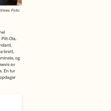
rives. Foto:
mel
 Pilt-Ola.
andard,
e bratt,
 minste, og
sevis av
. En tur
oppdager