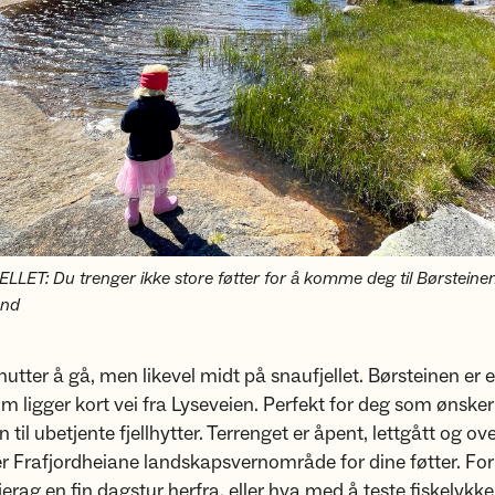
LLET: Du trenger ikke store føtter for å komme deg til Børsteinen
and
utter å gå, men likevel midt på snaufjellet. Børsteinen er e
som ligger kort vei fra Lyseveien. Perfekt for deg som ønsker
 til ubetjente fjellhytter. Terrenget er åpent, lettgått og ove
er Frafjordheiane landskapsvernområde for dine føtter. For 
jerag en fin dagstur herfra, eller hva med å teste fiskelykke