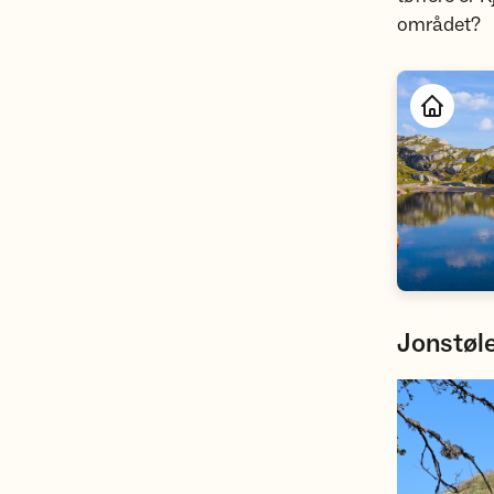
området?
Jonstøle