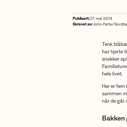
Publisert:
27. mai 2024
Skrevet av:
John Petter Nordb
Tenk blåbær
har hjerte t
snakker spi
Familieture
hele livet.
Her er fem 
sammen me
når de går
Bakken g