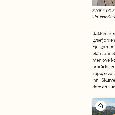
STORE OG SMÅ
Ida Jaarvik 
Bakken er e
Lysefjorden
Fjellgarden
blant annet
men overko
området er 
sopp, elva 
inn i Skurv
dere en tiur