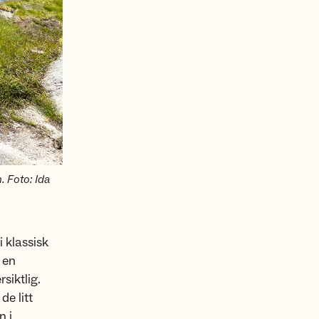
. Foto: Ida
i klassisk
 en
rsiktlig.
de litt
n i