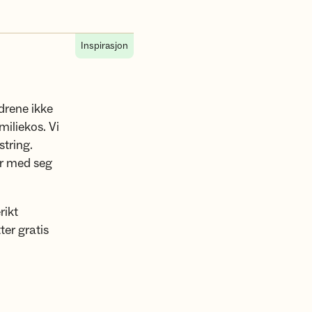
Inspirasjon
ldrene ikke
miliekos. Vi
string.
ar med seg
rikt
er gratis