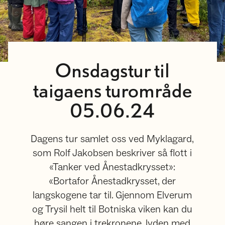
Onsdagstur til
taigaens turområde
05.06.24
Dagens tur samlet oss ved Myklagard,
som Rolf Jakobsen beskriver så flott i
«Tanker ved Ånestadkrysset»:
«Bortafor Ånestadkrysset, der
langskogene tar til. Gjennom Elverum
og Trysil helt til Botniska viken kan du
høre sangen i trekronene, lyden med