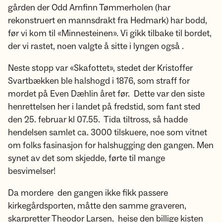
gården der Odd Arnfinn Tømmerholen (har
rekonstruert en mannsdrakt fra Hedmark) har bodd,
før vi kom til «Minnesteinen». Vi gikk tilbake til bordet,
der vi rastet, noen valgte å sitte i lyngen også .
Neste stopp var «Skafottet», stedet der Kristoffer
Svartbækken ble halshogd i 1876, som straff for
mordet på Even Dæhlin året før. Dette var den siste
henrettelsen her i landet på fredstid, som fant sted
den 25. februar kl 07.55. Tida tiltross, så hadde
hendelsen samlet ca. 3000 tilskuere, noe som vitnet
om folks fasinasjon for halshugging den gangen. Men
synet av det som skjedde, førte til mange
besvimelser!
Da mordere den gangen ikke fikk passere
kirkegårdsporten, måtte den samme graveren,
skarpretter Theodor Larsen, heise den billige kisten