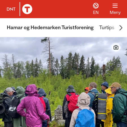
EN
Meny
Til DNT.no forside
Scr
Hamar og Hedemarken Turistforening
Turtips
We