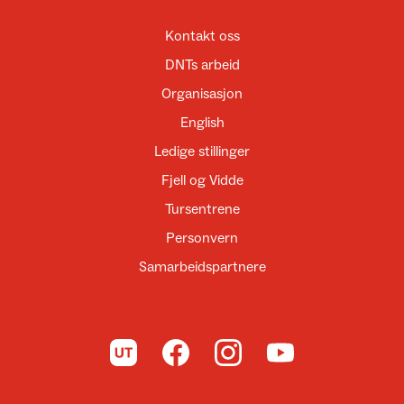
Kontakt oss
DNTs arbeid
Organisasjon
English
Ledige stillinger
Fjell og Vidde
Tursentrene
Personvern
Samarbeidspartnere
Til UT.no
Til DNT på Facebook
Til DNT på Instagram
Til DNT på YouTube