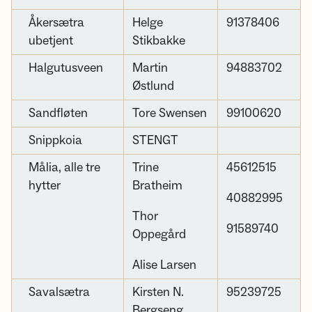
Åkersætra
Helge
91378406
ubetjent
Stikbakke
Halgutusveen
Martin
94883702
Østlund
Sandfløten
Tore Swensen
99100620
Snippkoia
STENGT
Målia, alle tre
Trine
45612515
hytter
Bratheim
40882995
Thor
91589740
Oppegård
Alise Larsen
Savalsætra
Kirsten N.
95239725
Bergseng