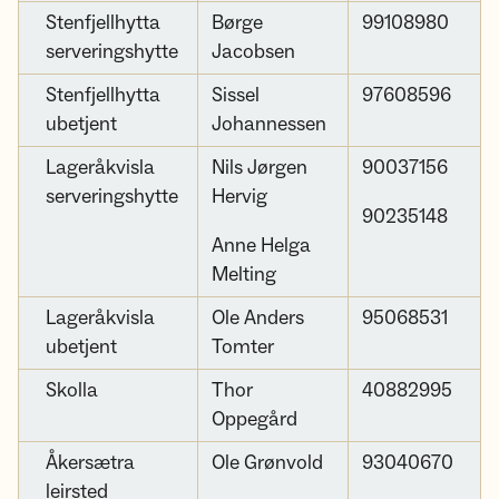
Stenfjellhytta
Børge
99108980
serveringshytte
Jacobsen
Stenfjellhytta
Sissel
97608596
ubetjent
Johannessen
Lageråkvisla
Nils Jørgen
90037156
serveringshytte
Hervig
90235148
Anne Helga
Melting
Lageråkvisla
Ole Anders
95068531
ubetjent
Tomter
Skolla
Thor
40882995
Oppegård
Åkersætra
Ole Grønvold
93040670
leirsted