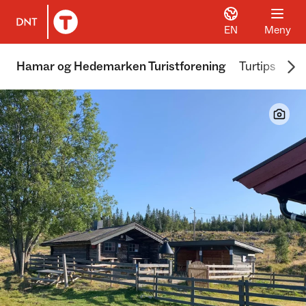
EN
Meny
Til DNT.no forside
Scr
Hamar og Hedemarken Turistforening
Turtips
We