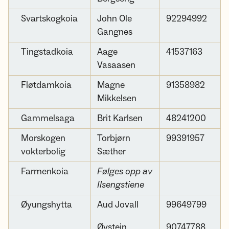
Svartskogkoia
John Ole
92294992
Gangnes
Tingstadkoia
Aage
41537163
Vasaasen
Fløtdamkoia
Magne
91358982
Mikkelsen
Gammelsaga
Brit Karlsen
48241200
Morskogen
Torbjørn
99391957
vokterbolig
Sæther
Farmenkoia
Følges opp av
Ilsengstiene
Øyungshytta
Aud Jovall
99649799
Øystein
90747788