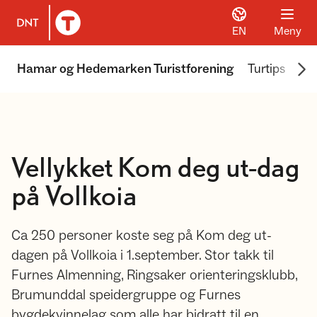
EN
Meny
Til DNT.no forside
Scr
Hamar og Hedemarken Turistforening
Turtips
We
Vellykket Kom deg ut-dag
på Vollkoia
Ca 250 personer koste seg på Kom deg ut-
dagen på Vollkoia i 1.september. Stor takk til
Furnes Almenning, Ringsaker orienteringsklubb,
Brumunddal speidergruppe og Furnes
bygdekvinnelag som alle har bidratt til en