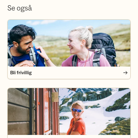
Se også
Bli frivillig
Bli frivillig
Bli medlem