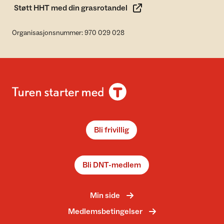
Støtt HHT med din grasrotandel
Organisasjonsnummer: 970 029 028
Bli frivillig
Bli DNT-medlem
Min side
Medlemsbetingelser