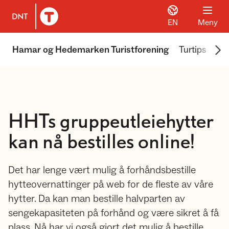
EN
Meny
Til DNT.no forside
Scr
Hamar og Hedemarken Turistforening
Turtips
We
HHTs gruppeutleiehytter
kan nå bestilles online!
Det har lenge vært mulig å forhåndsbestille
hytteovernattinger på web for de fleste av våre
hytter. Da kan man bestille halvparten av
sengekapasiteten på forhånd og være sikret å få
plass. Nå har vi også gjort det mulig å bestille