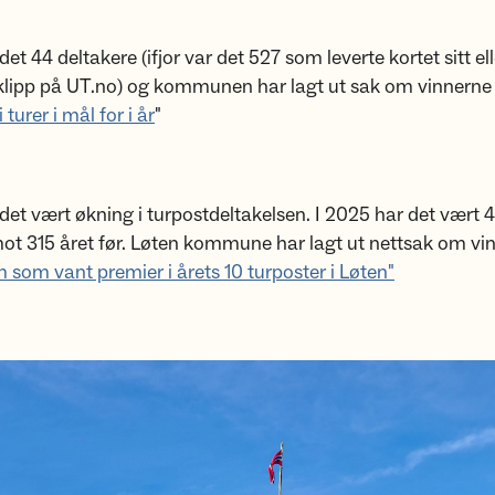
det 44 deltakere (ifjor var det 527 som leverte kortet sitt ell
 klipp på UT.no) og kommunen har lagt ut sak om vinnerne 
i turer i mål for i år
"
 det vært økning i turpostdeltakelsen. I 2025 har det vært 
ot 315 året før. Løten kommune har lagt ut nettsak om vi
 som vant premier i årets 10 turposter i Løten"