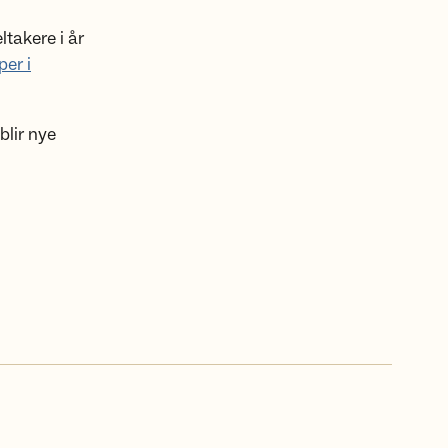
ltakere i år
per i
blir nye