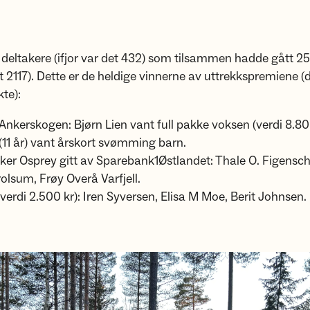
 deltakere (ifjor var det 432) som tilsammen hadde gått 25
et 2117). Dette er de heldige vinnerne av uttrekkspremiene (d
kte):
 Ankerskogen: Bjørn Lien vant full pakke voksen (verdi 8.80
(11 år) vant årskort svømming barn.
er Osprey gitt av Sparebank1Østlandet: Thale O. Figensch
lsum, Frøy Overå Varfjell.
erdi 2.500 kr): Iren Syversen, Elisa M Moe, Berit Johnsen.