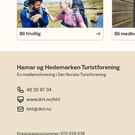
Bli frivillig
Bli medl
Hamar og Hedemarken Turistforening
En medlemsforening i Den Norske Turistforening
48 25 97 34
www.dnt.no/hht
hht@dnt.no
Organisasjonsnummer: 970 029 028