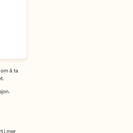
g om å ta
t.
sjon.
rt i mer