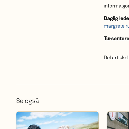
informasjo
Daglig lede
margrete.r
Tursentere
Del artikkel
Se også
Bli frivillig
Bli medlem