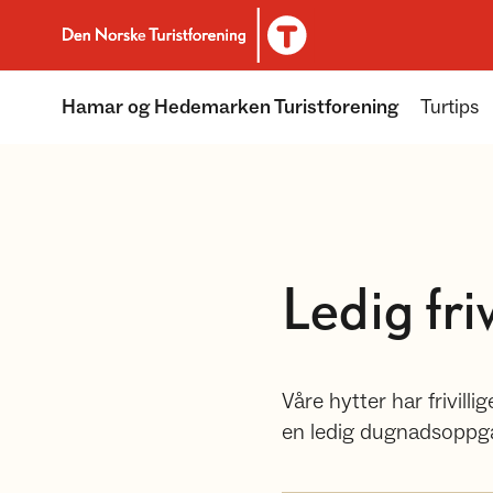
Til DNT.no forside
Hamar og Hedemarken Turistforening
Turtips
Ledig fri
Våre hytter har frivill
en ledig dugnadsoppgav