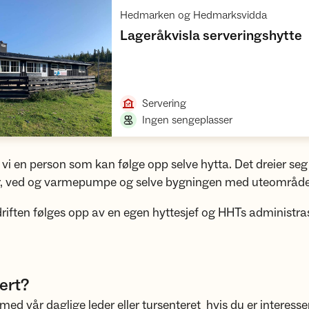
,
Hedmarken og Hedmarksvidda
,
Lageråkvisla serveringshytte
Åpne hytte
,
Servering
,
Ingen sengeplasser
 vi en person som kan følge opp selve hytta. Det dreier se
, ved og varmepumpe og selve bygningen med uteområde
riften følges opp av en egen hyttesjef og HHTs administra
ert?
med vår daglige leder eller tursenteret hvis du er interesse