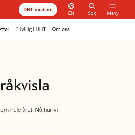
DNT-medlem
EN
Søk
Meny
tter
Frivillig i HHT
Om oss
råkvisla
nom hele året. Nå har vi