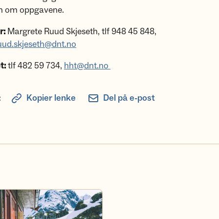
n om oppgavene.
r:
Margrete Ruud Skjeseth, tlf 948 45 848,
uud.skjeseth@dnt.no
t:
tlf 482 59 734,
hht@dnt.no
:
Kopier lenke
Del på e-post