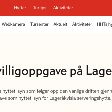
Hytter
Turtips
Aktiviteter
Webkamera
Tursenter
Aktuelt
Aktiviteter
HHTs hy
villigoppgave på Lage
ige hyttetilsyn som følger opp den vanlige driften gjen
e som hyttetilsyn for Lageråkvisla serveringshytte.