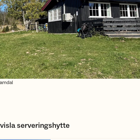
Aamdal
visla serveringshytte