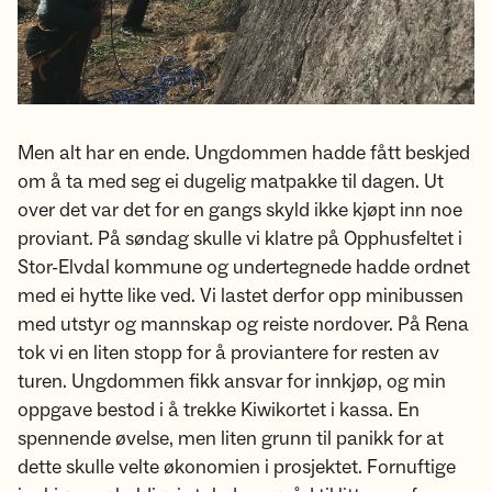
Men alt har en ende. Ungdommen hadde fått beskjed
om å ta med seg ei dugelig matpakke til dagen. Ut
over det var det for en gangs skyld ikke kjøpt inn noe
proviant. På søndag skulle vi klatre på Opphusfeltet i
Stor-Elvdal kommune og undertegnede hadde ordnet
med ei hytte like ved. Vi lastet derfor opp minibussen
med utstyr og mannskap og reiste nordover. På Rena
tok vi en liten stopp for å proviantere for resten av
turen. Ungdommen fikk ansvar for innkjøp, og min
oppgave bestod i å trekke Kiwikortet i kassa. En
spennende øvelse, men liten grunn til panikk for at
dette skulle velte økonomien i prosjektet. Fornuftige