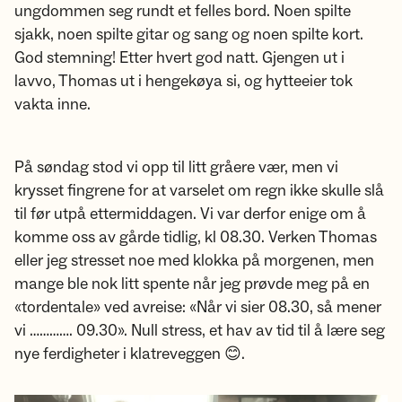
ungdommen seg rundt et felles bord. Noen spilte
sjakk, noen spilte gitar og sang og noen spilte kort.
God stemning! Etter hvert god natt. Gjengen ut i
lavvo, Thomas ut i hengekøya si, og hytteeier tok
vakta inne.
På søndag stod vi opp til litt gråere vær, men vi
krysset fingrene for at varselet om regn ikke skulle slå
til før utpå ettermiddagen. Vi var derfor enige om å
komme oss av gårde tidlig, kl 08.30. Verken Thomas
eller jeg stresset noe med klokka på morgenen, men
mange ble nok litt spente når jeg prøvde meg på en
«tordentale» ved avreise: «Når vi sier 08.30, så mener
vi …………. 09.30». Null stress, et hav av tid til å lære seg
nye ferdigheter i klatreveggen 😊.