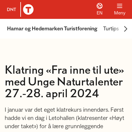
EN
Meny
Til DNT.no forside
Scr
Hamar og Hedemarken Turistforening
Turtips
We
Klatring «Fra inne til ute»
med Unge Naturtalenter
27.-28. april 2024
I januar var det eget klatrekurs innendørs. Først
hadde vi en dag i Letohallen (klatresenter «Høyt
under taket») for å lære grunnleggende