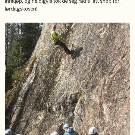
innkjøp, og heldigvis tok de seg råd til litt snop for
lørdagskosen!