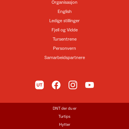
Organisasjon
English
Ledige stillinger
Fjell og Vidde
Tursentrene
Personvern
Samarbeidspartnere
Til UT.no
Til DNT på Facebook
Til DNT på Instagram
Til DNT på YouTube
DNT der du er
Turtips
Hytter