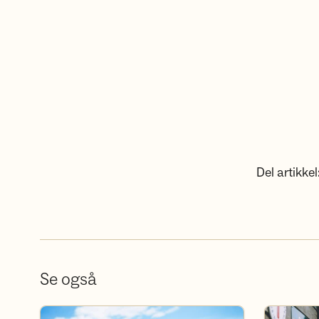
Del artikkel
Se også
Bli frivillig
Bli medlem