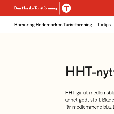
Til DNT.no forside
Hamar og Hedemarken Turistforening
Turtips
HHT-nytt
HHT gir ut medlemsblad
annet godt stoff. Blad
får medlemmene bl.a. D