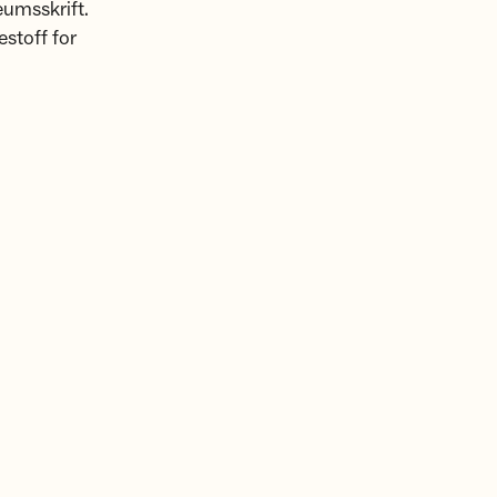
eumsskrift.
estoff for