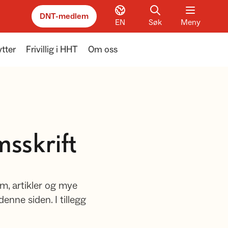
DNT-medlem
EN
Søk
Meny
tter
Frivillig i HHT
Om oss
sskrift
m, artikler og mye
nne siden. I tillegg