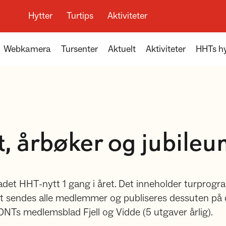
Hytter
Turtips
Aktiviteter
Webkamera
Tursenter
Aktuelt
Aktiviteter
HHTs hy
, årbøker og jubileum
et HHT-nytt 1 gang i året. Det inneholder turprogra
et sendes alle medlemmer og publiseres dessuten på de
NTs medlemsblad Fjell og Vidde (5 utgaver årlig).