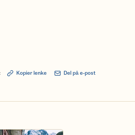
:
Kopier lenke
Del på e-post