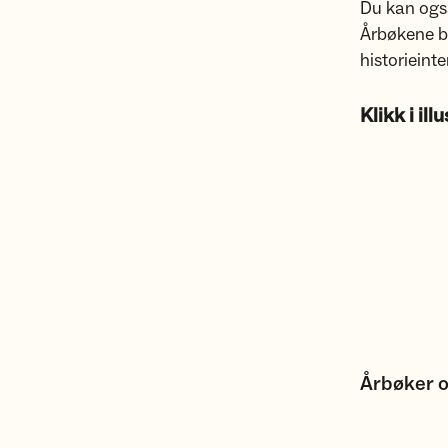
Du kan også
Årbøkene bl
historieinte
Klikk i il
Årbøker o