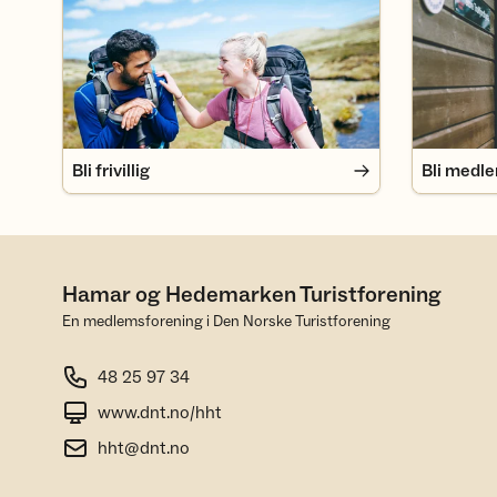
Bli frivillig
Bli medl
Hamar og Hedemarken Turistforening
En medlemsforening i Den Norske Turistforening
48 25 97 34
www.dnt.no/hht
hht@dnt.no