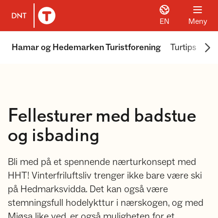
EN
Meny
Til DNT.no forside
Scr
Hamar og Hedemarken Turistforening
Turtips
We
Fellesturer med badstue
og isbading
Bli med på et spennende nærturkonsept med
HHT! Vinterfriluftsliv trenger ikke bare være ski
på Hedmarksvidda. Det kan også være
stemningsfull hodelykttur i nærskogen, og med
Mjøsa like ved, er også muligheten for et