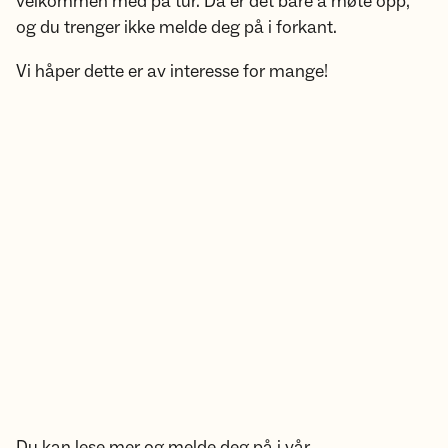
velkommen med på tur. Da er det bare å møte opp,
og du trenger ikke melde deg på i forkant.
Vi håper dette er av interesse for mange!
Du kan lese mer og melde deg på i vår