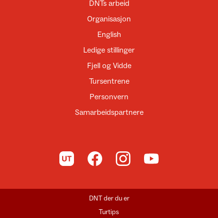
DNTs arbeid
Organisasjon
English
Ledige stillinger
Fjell og Vidde
Tursentrene
Personvern
Samarbeidspartnere
Til UT.no
Til DNT på Facebook
Til DNT på Instagram
Til DNT på YouTube
DNT der du er
Turtips