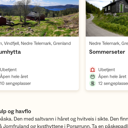
Åpne hytte
,
m, Vindfjell, Nedre Telemark, Grenland
Nedre Telemark, Gr
,
,
umhytta
Sommerseter
,
,
Ubetjent
Ubetjent
,
,
Åpen hele året
Åpen hele året
,
10 sengeplasser
12 sengeplasse
lp og havflo
påska. Den med saltvann i håret og hvitveis i sikte. Den fin
 Jomfruland og kysthyttene i Porsgrunn. Ta en påskepadle