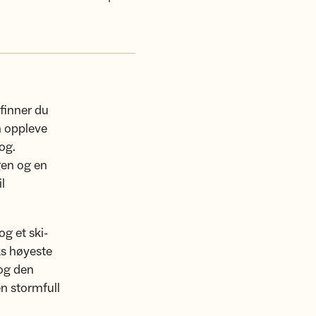
finner du
n oppleve
og.
gen og en
l
og et ski-
ks høyeste
og den
en stormfull