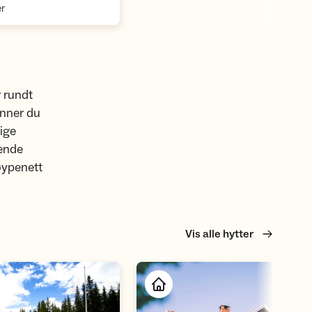
,
r
r rundt
inner du
ige
rende
øypenett
Vis alle hytter