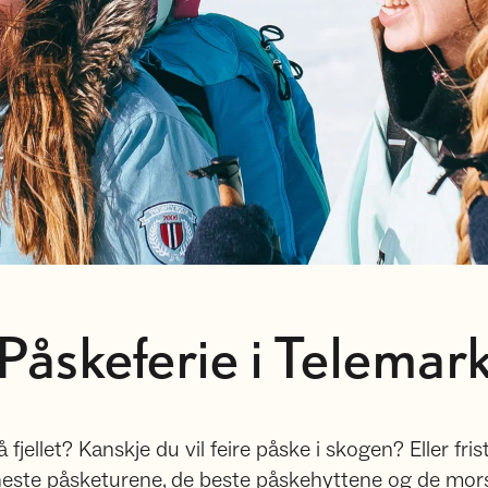
Påskeferie i Telemar
ellet? Kanskje du vil feire påske i skogen? Eller fri
ineste påsketurene, de beste påskehyttene og de mors