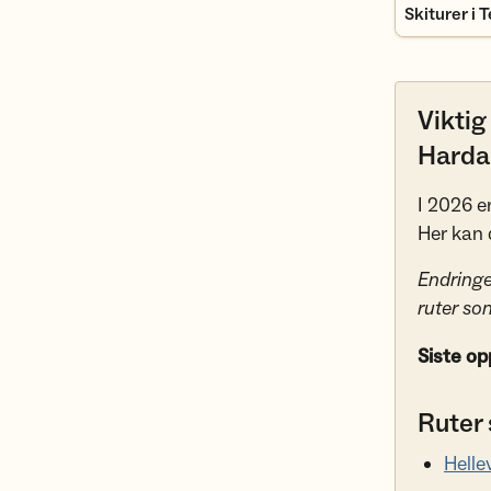
Skiturer i 
Viktig
Harda
I 2026 e
Her kan d
Endringe
ruter so
Siste op
Ruter
Helle