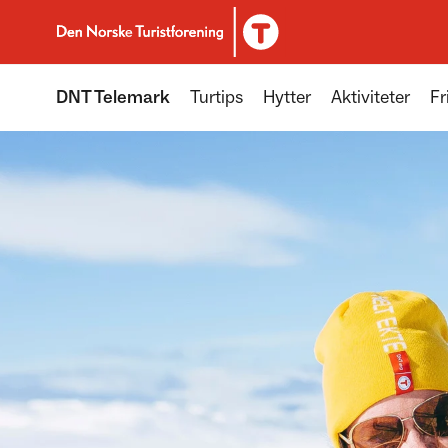
Til DNT.no forside
DNT Telemark
Turtips
Hytter
Aktiviteter
Fr