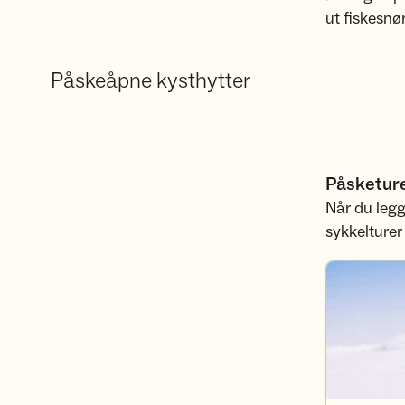
ut fiskesnø
Påskeåpne kysthytter
Påsketure
Når du legg
sykkelturer
Skiturer i Te