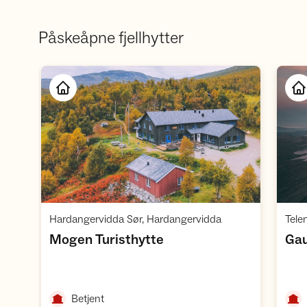
Påskeåpne fjellhytter
Åpne hytte
,
Hardangervidda Sør, Hardangervidda
Tele
,
Mogen Turisthytte
Gau
,
Betjent