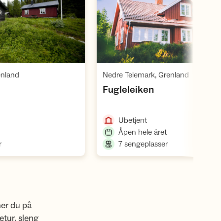
Åpne hytte
Åpne hytte
,
,
enland
Nedre Telemark, Grenland
,
Fugleleiken
,
Ubetjent
,
Åpen hele året
,
,
r
7 sengeplasser
ner du på
tur, sleng