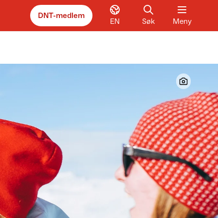
DNT-medlem
EN
Søk
Meny