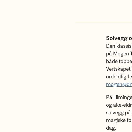
Solvegg o
Den klassis
på Mogen Tu
både toppe
Vertskapet 
ordentlig f
mogen@dn
På Himingsj
og ake-eldr
solvegg på
magiske føle
dag.