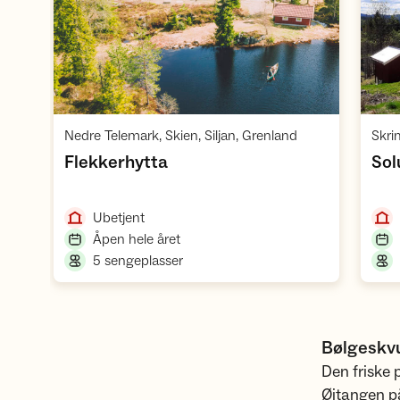
Åpne hytte
,
Nedre Telemark, Skien, Siljan, Grenland
Skri
,
Flekkerhytta
Sol
,
Ubetjent
,
Åpen hele året
,
5 sengeplasser
Bølgeskvu
Den friske 
Øitangen på