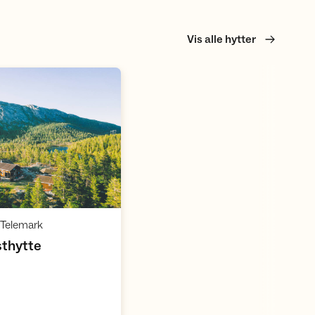
Vis alle hytter
Åpne hytte
,
t-Telemark
,
sthytte