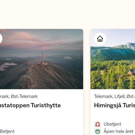
Åpne hytte
,
mark, Øst-Telemark
Telemark, Lifjell, Øs
,
statoppen Turisthytte
Himingsjå Turi
,
Ubetjent
,
,
Betjent
Åpen hele året