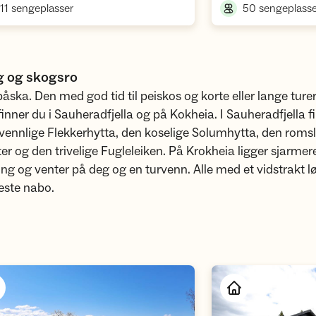
,
11 sengeplasser
50 sengeplasse
g og skogsro
påska. Den med god tid til peiskos og korte eller lange ture
finner du i Sauheradfjella og på Kokheia. I Sauheradfjella f
vennlige Flekkerhytta, den koselige Solumhytta, den romsl
 og den trivelige Fugleleiken. På Krokheia ligger sjarme
g og venter på deg og en turvenn. Alle med et vidstrakt l
ste nabo.