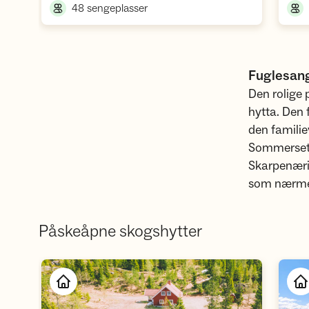
,
48 sengeplasser
Fuglesan
Den rolige 
hytta. Den 
den familie
Sommerseter
Skarpenærin
som nærme
Påskeåpne skogshytter