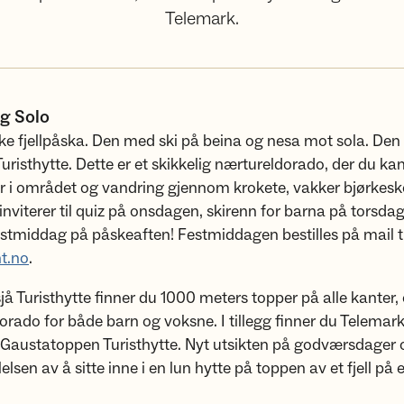
Telemark.
g Solo
ke fjellpåska. Den med ski på beina og nesa mot sola. Den 
risthytte. Dette er et skikkelig nærtureldorado, der du ka
r i området og vandring gjennom krokete, vakker bjørkesk
inviterer til quiz på onsdagen, skirenn for barna på torsda
estmiddag på påskeaften! Festmiddagen bestilles på mail ti
t.no
.
å Turisthytte finner du 1000 meters topper på alle kanter, 
orado for både barn og voksne. I tillegg finner du Telemar
 Gaustatoppen Turisthytte. Nyt utsikten på godværsdager 
lsen av å sitte inne i en lun hytte på toppen av et fjell på 