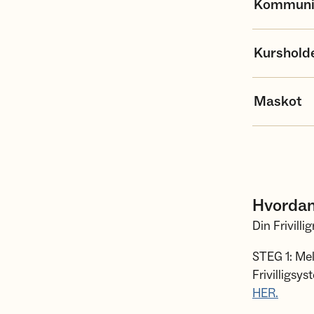
Kommuni
Kursholde
Maskot
Hvordan b
Din Frivilli
STEG 1: Meld
Frivilligsy
HER.