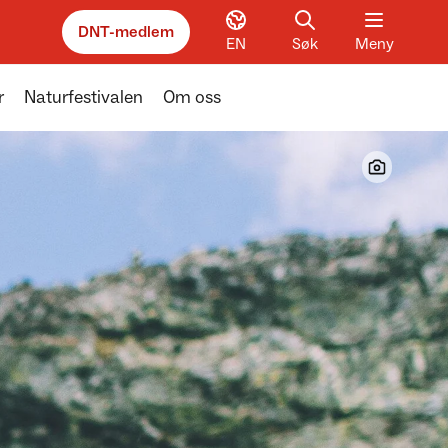
DNT-medlem
EN
Søk
Meny
r
Naturfestivalen
Om oss