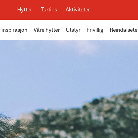
Hytter
Turtips
Aktiviteter
 inspirasjon
Våre hytter
Utstyr
Frivillig
Reindalsete