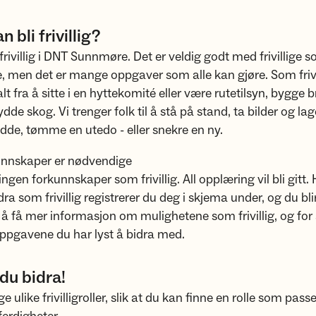
 bli frivillig?
 frivillig i DNT Sunnmøre. Det er veldig godt med frivillige 
, men det er mange oppgaver som alle kan gjøre. Som frivi
t fra å sitte i en hyttekomité eller være rutetilsyn, bygge br
dde skog. Vi trenger folk til å stå på stand, ta bilder og lag
dde, tømme en utedo - eller snekre en ny.
unnskaper er nødvendige
ngen forkunnskaper som frivillig. All opplæring vil bli gitt.
ra som frivillig registrerer du deg i skjema under, og du blir 
 å få mer informasjon om mulighetene som frivillig, og for å 
oppgavene du har lyst å bidra med.
du bidra!
 ulike frivilligroller, slik at du kan finne en rolle som pass