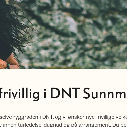
 frivillig i DNT Sunn
r selve ryggraden i DNT, og vi ønsker nye frivillige 
 innen turledelse, dugnad og på arrangement. Du bes