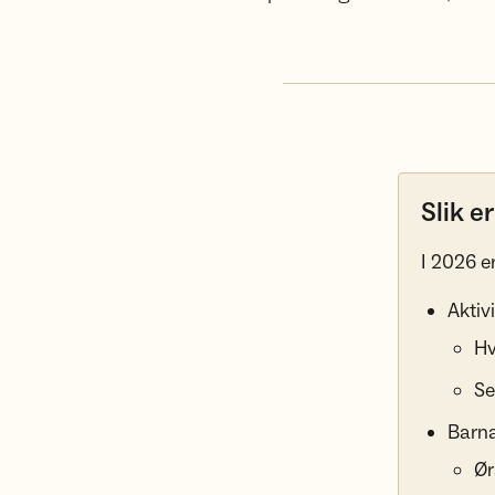
Slik e
I 2026 e
Aktivi
Hv
Se
Barna
Ør