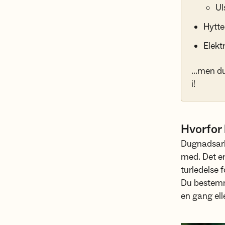
Ul
Hytte
Elekt
...men d
i!
Hvorfor 
Dugnadsarbe
med. Det er
turledelse 
Du bestemm
en gang eller