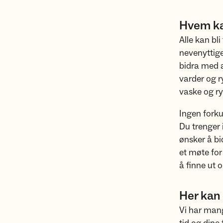
Hvem kan
Alle kan bli
nevenyttige
bidra med al
varder og ry
vaske og ry
Ingen fork
Du trenger i
ønsker å bid
et møte for
å finne ut 
Her kan 
Vi har mange