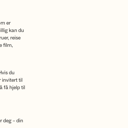
som er
llig kan du
uer, reise
e film,
 Hvis du
invitert til
få hjelp til
er deg – din