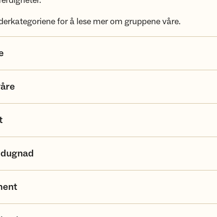
ferdigheter.
nderkategoriene for å lese mer om gruppene våre.
e
våre
t
rudugnad
ment