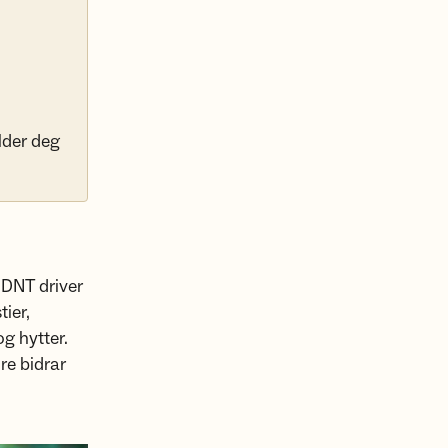
lder deg
 DNT driver
ier,
g hytter.
re bidrar