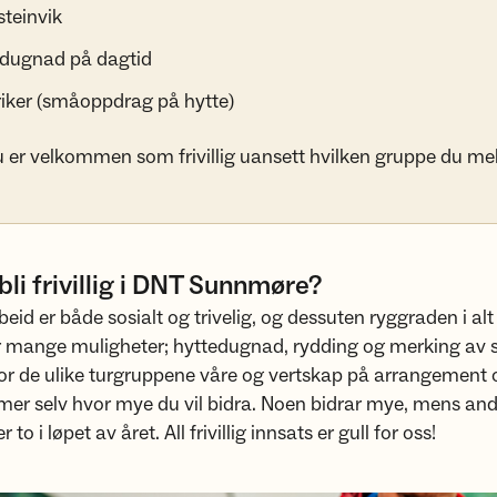
steinvik
dugnad på dagtid
riker (småoppdrag på hytte)
u er velkommen som frivillig uansett hvilken gruppe du me
bli frivillig i DNT Sunnmøre?
id er både sosialt og trivelig, og dessuten ryggraden i alt
 mange muligheter; hyttedugnad, rydding og merking av st
for de ulike turgruppene våre og vertskap på arrangement o
er selv hvor mye du vil bidra. Noen bidrar mye, mens and
 to i løpet av året. All frivillig innsats er gull for oss!