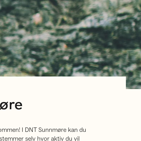
møre
velkommen! I DNT Sunnmøre kan du
temmer selv hvor aktiv du vil