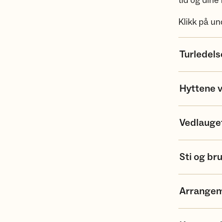
tid og dine 
Klikk på u
Turledels
Hyttene 
Vedlauge
Sti og b
Arrange