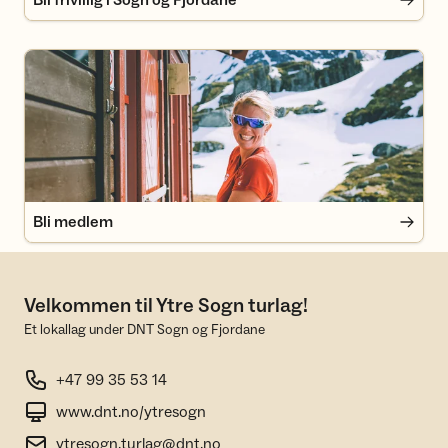
Bli frivillig i Sogn og Fjordane
Bli medlem
Bli medlem
Velkommen til Ytre Sogn turlag!
Et lokallag under DNT Sogn og Fjordane
+47 99 35 53 14
www.dnt.no/ytresogn
ytresogn.turlag@dnt.no