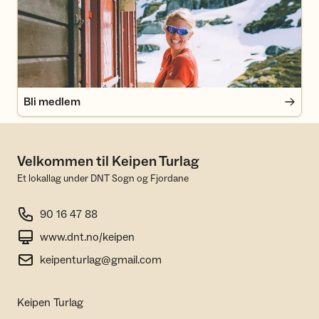
Bli medlem
Velkommen til Keipen Turlag
Et lokallag under DNT Sogn og Fjordane
90 16 47 88
www.dnt.no/keipen
keipenturlag@gmail.com
Keipen Turlag