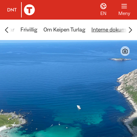
EN
Meny
Til DNT.no forside
Scroll menyen mot venstre
Scr
vitetar
Frivillig
Om Keipen Turlag
Interne dokumente