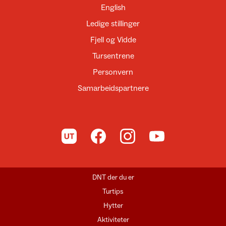
English
Ledige stillinger
Fjell og Vidde
Tursentrene
Personvern
Samarbeidspartnere
Til UT.no
Til DNT på Facebook
Til DNT på Instagram
Til DNT på YouTube
DNT der du er
Turtips
Hytter
Aktiviteter