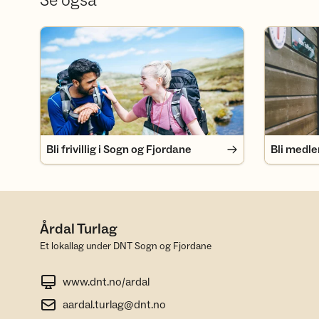
Se også
Bli frivillig i Sogn og Fjordane
Bli medlem
Bli frivillig i Sogn og Fjordane
Bli medl
Årdal Turlag
Et lokallag under DNT Sogn og Fjordane
www.dnt.no/ardal
aardal.turlag@dnt.no