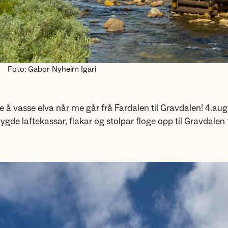
Foto: Gabor Nyheim Igari
 å vasse elva når me går frå Fardalen til Gravdalen! 4.aug
gde laftekassar, flakar og stolpar floge opp til Gravdalen 