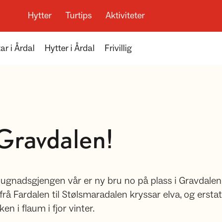
Hytter
Turtips
Aktiviteter
ar i Årdal
Hytter i Årdal
Frivillig
 Gravdalen!
 dugnadsgjengen vår er ny bru no på plass i Gravdalen
rå Fardalen til Stølsmaradalen kryssar elva, og ersta
n i flaum i fjor vinter.