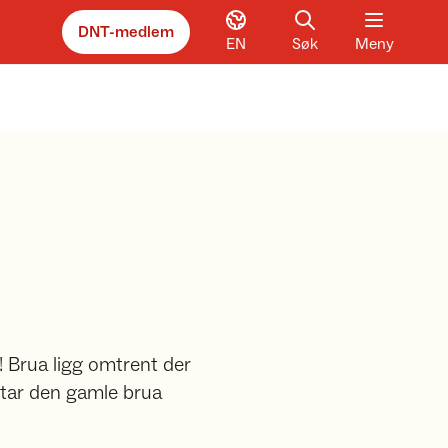
DNT-medlem
EN
Søk
Meny
! Brua ligg omtrent der
ttar den gamle brua