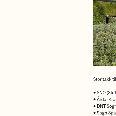
Stor takk ti
• SNO (Sta
• Årdal Kra
• DNT Sogn
• Sogn Spa