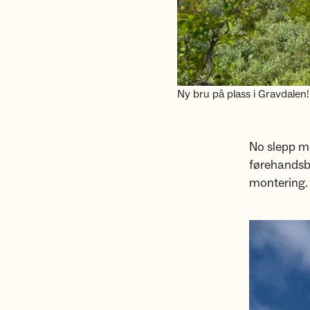
Ny bru på plass i Gravdalen!
No slepp me
førehandsby
montering.