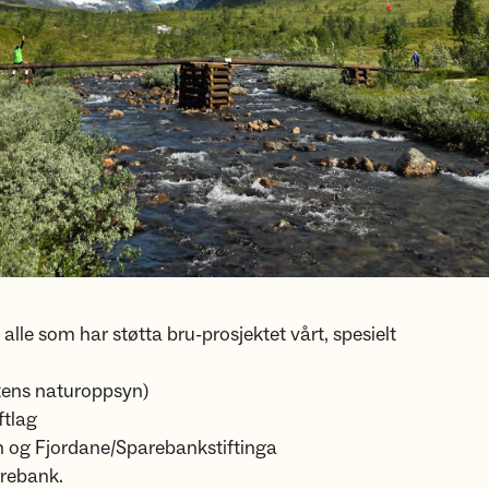
l alle som har støtta bru-prosjektet vårt, spesielt
tens naturoppsyn)
ftlag
 og Fjordane/Sparebankstiftinga
rebank.