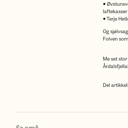
• Øvstunsve
laftekasser 
• Terje Hetl
Og sjølvsag
Folven som 
Me set stor 
Årdalsfjella
Del artikkel