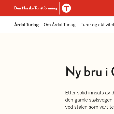
Til DNT.no forside
Årdal Turlag
Om Årdal Turlag
Turar og aktivitet
Ny bru i
Etter solid innsats av
den gamle stølsvegen f
ved stølen som vart teke