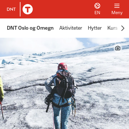
EN
Meny
Til DNT.no forside
Scr
DNT Oslo og Omegn
Aktiviteter
Hytter
Kurs
Tu