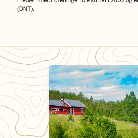
medlemmer. Foreningen ble stiftet i 2002 og er
(DNT).
Om DNT Nedre Glomma