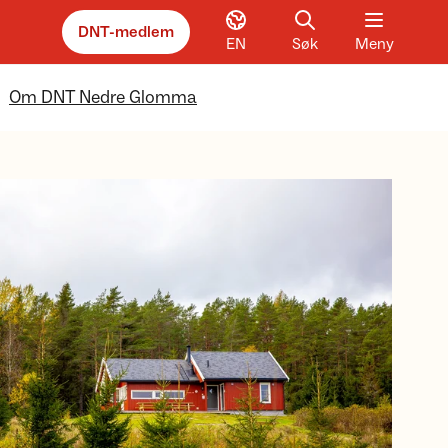
DNT-medlem
EN
Søk
Meny
Om DNT Nedre Glomma