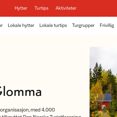
Hytter
Turtips
Aktiviteter
er
Lokale hytter
Lokale turtips
Turgrupper
Frivillig
Glomma
sorganisasjon, med 4.000