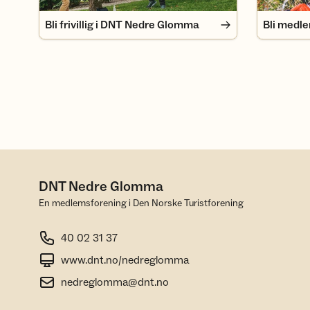
Bli frivillig i DNT Nedre Glomma
Bli medl
DNT Nedre Glomma
En medlemsforening i Den Norske Turistforening
40 02 31 37
www.dnt.no/nedreglomma
nedreglomma@dnt.no