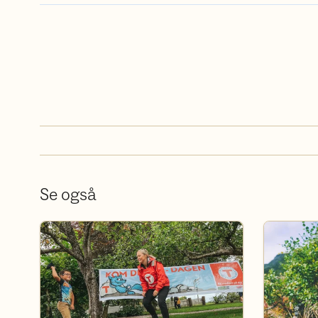
Se også
Bli frivillig i DNT Nedre Glomma
Bli medlem