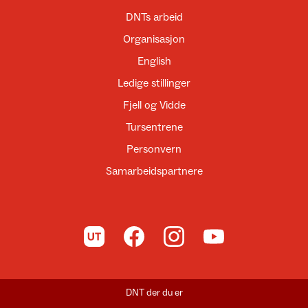
DNTs arbeid
Organisasjon
English
Ledige stillinger
Fjell og Vidde
Tursentrene
Personvern
Samarbeidspartnere
Til UT.no
Til DNT på Facebook
Til DNT på Instagram
Til DNT på YouTube
DNT der du er