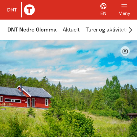
EN
Meny
Til DNT.no forside
Scr
DNT Nedre Glomma
Aktuelt
Turer og aktiviteter