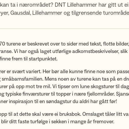
r du kan ta i nærområdet? DNT Lillehammer har gitt ut
yer, Gausdal, Lillehammer og tilgrensende turområde
0 turene er beskrevet over to sider med tekst, flotte bilder,
ranse. Vi har også laget utførlige adkomstbeskrivelser, slik 
finne frem til startpunktet.
rer er svært variert. Her bør alle kunne finne noe som pas
og småbarnsfamilien. Mens noen av turene kan tas på en dr
urer på opp mot tre mil. Vi tipser om lune skogsturer til d
og typiske finværsturer til topper i nære fjellområder. Sjans
nner inspirasjon til en søndagstur du aldri har gått før!
opp til at dette skal være ei bruksbok. Omslaget tåler litt va
blir ditt faste turfølge i sekken i mange år fremover.