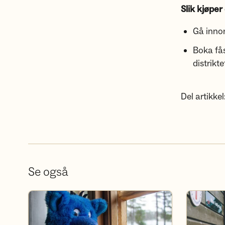
Slik kjøper
Gå inno
Boka fås
distrikte
Del artikkel
Se også
Barnas Turlag Lillehammer trenger flere voksne
Bli medlem