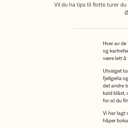
Vil du ha tips til flotte ture
Ø
Hver av de 7
og kartrefe
være lett å 
Utvalget tu
fjellgeita 
det andre t
kald blåst, 
for at du fi
Vi har lagt 
håper boka 