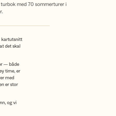
 ei turbok med 70 sommerturer i
r.
 kartutsnitt
at det skal
ser — både
øy time, er
ager med
en er stor
nn, og vi