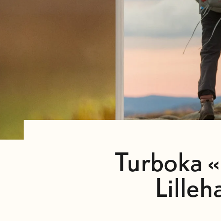
Turboka «
Lille