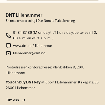
DNT Lillehammer
En medlemsforening i Den Norske Turistforening
91 84 87 86 (M on da yt oT hu rs da y, be tw ee n1 0:
00 a. m. an d3 :0 0p .m .)
www.dnt.no/lillehammer
lillehammer@dnt.no
Postadresse/ kontoradresse: Kleivbakken 9, 2618
Lillehammer
You can buy DNT key
at Sport1 Lillehammer, Kirkegata 55,
2609 Lillehammer
Om oss