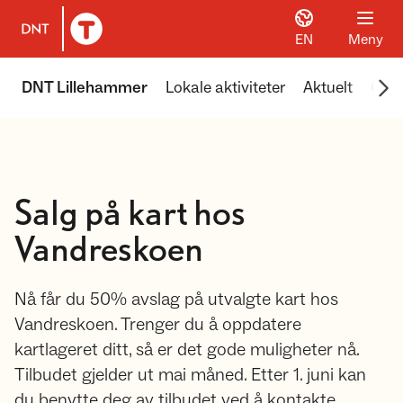
EN
Meny
Til DNT.no forside
Scr
DNT Lillehammer
Lokale aktiviteter
Aktuelt
Om 
Salg på kart hos
Vandreskoen
Nå får du 50% avslag på utvalgte kart hos
Vandreskoen. Trenger du å oppdatere
kartlageret ditt, så er det gode muligheter nå.
Tilbudet gjelder ut mai måned. Etter 1. juni kan
du benytte deg av tilbudet ved å kontakte