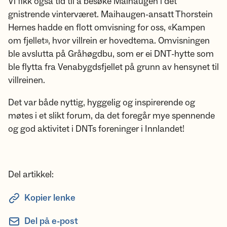
Vi fikk også tid til å besøke Maihaugen i det
gnistrende vinterværet. Maihaugen-ansatt Thorstein
Hernes hadde en flott omvisning for oss, «Kampen
om fjellet», hvor villrein er hovedtema. Omvisningen
ble avslutta på Gråhøgdbu, som er ei DNT-hytte som
ble flytta fra Venabygdsfjellet på grunn av hensynet til
villreinen.
Det var både nyttig, hyggelig og inspirerende og
møtes i et slikt forum, da det foregår mye spennende
og god aktivitet i DNTs foreninger i Innlandet!
Del artikkel:
Kopier lenke
Del på e-post