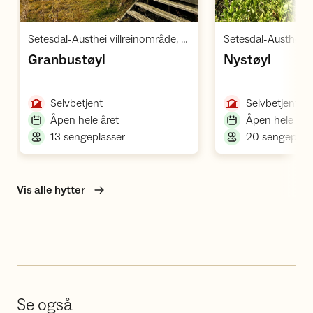
Åpne hytte
Å
,
Setesdal-Austhei villreinområde, Austheiane
,
,
Granbustøyl
Nystøyl
,
,
Selvbetjent
Selvbetjent
,
Åpen hele året
Åpen hele åre
,
13 sengeplasser
20 sengeplas
Vis alle hytter
Se også