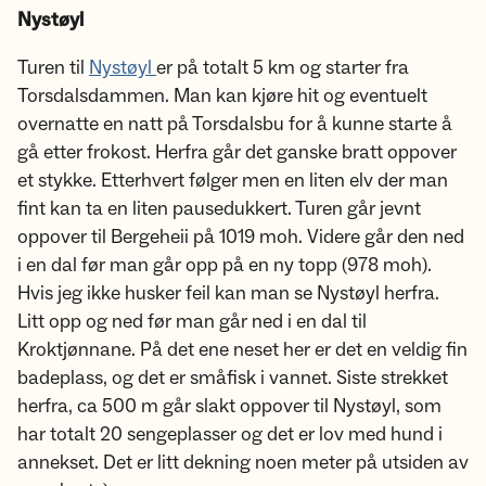
Nystøyl
Turen til
Nystøyl
er på totalt 5 km og starter fra
Torsdalsdammen. Man kan kjøre hit og eventuelt
overnatte en natt på Torsdalsbu for å kunne starte å
gå etter frokost. Herfra går det ganske bratt oppover
et stykke. Etterhvert følger men en liten elv der man
fint kan ta en liten pausedukkert. Turen går jevnt
oppover til Bergeheii på 1019 moh. Videre går den ned
i en dal før man går opp på en ny topp (978 moh).
Hvis jeg ikke husker feil kan man se Nystøyl herfra.
Litt opp og ned før man går ned i en dal til
Kroktjønnane. På det ene neset her er det en veldig fin
badeplass, og det er småfisk i vannet. Siste strekket
herfra, ca 500 m går slakt oppover til Nystøyl, som
har totalt 20 sengeplasser og det er lov med hund i
annekset. Det er litt dekning noen meter på utsiden av