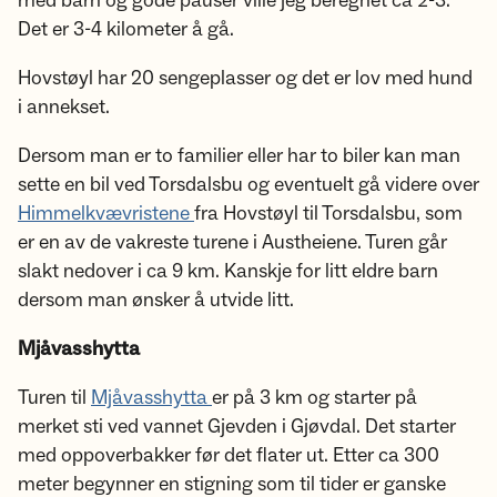
med barn og gode pauser ville jeg beregnet ca 2-3.
Det er 3-4 kilometer å gå.
Hovstøyl har 20 sengeplasser og det er lov med hund
i annekset.
Dersom man er to familier eller har to biler kan man
sette en bil ved Torsdalsbu og eventuelt gå videre over
Himmelkvævristene
fra Hovstøyl til Torsdalsbu, som
er en av de vakreste turene i Austheiene. Turen går
slakt nedover i ca 9 km. Kanskje for litt eldre barn
dersom man ønsker å utvide litt.
Mjåvasshytta
Turen til
Mjåvasshytta
er på 3 km og starter på
merket sti ved vannet Gjevden i Gjøvdal. Det starter
med oppoverbakker før det flater ut. Etter ca 300
meter begynner en stigning som til tider er ganske