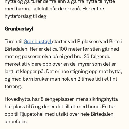
hytte og gå turer derfra enn å gå fra hytte til hytte
med barna, i allefall når de er små. Her er fire
hytteforslag til deg:
Granbustøyl
Turen til
Granbustøyl
starter ved P-plassen ved Birte i
Birtedalen. Her er det ca 100 meter før stien går ned
mot og passerer elva på ei god bru. Så følger du
merket sti videre opp over en del myrer som det er
lagt ut klopper på. Det er noe stigning opp mot hytta,
og med barn bruker man nok en 2 times tid i et fint
terreng.
Hovedhytta har 8 sengeplasser, mens sikringshytta
har plass til 5 og der er det tillatt med hund. En tur
opp til Rjupetohei med utsikt over hele Birtedalen
anbefales.