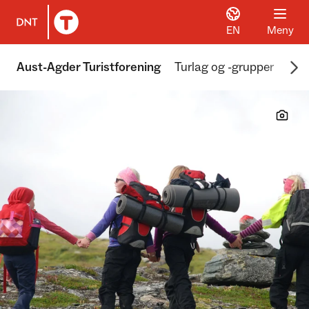
EN
Meny
Til DNT.no forside
Scr
Aust-Agder Turistforening
Turlag og -grupper
Akt