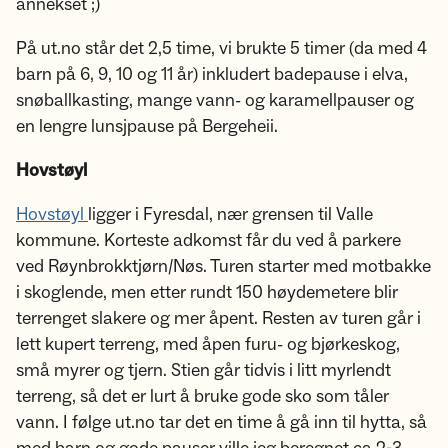
annekset ;)
På ut.no står det 2,5 time, vi brukte 5 timer (da med 4
barn på 6, 9, 10 og 11 år) inkludert badepause i elva,
snøballkasting, mange vann- og karamellpauser og
en lengre lunsjpause på Bergeheii.
Hovstøyl
Hovstøyl
ligger i Fyresdal, nær grensen til Valle
kommune. Korteste adkomst får du ved å parkere
ved Røynbrokktjørn/Nøs. Turen starter med motbakke
i skoglende, men etter rundt 150 høydemetere blir
terrenget slakere og mer åpent. Resten av turen går i
lett kupert terreng, med åpen furu- og bjørkeskog,
små myrer og tjern. Stien går tidvis i litt myrlendt
terreng, så det er lurt å bruke gode sko som tåler
vann. I følge ut.no tar det en time å gå inn til hytta, så