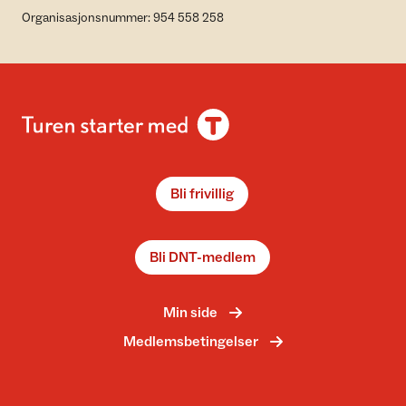
Organisasjonsnummer: 954 558 258
Bli frivillig
Bli DNT-medlem
Min side
Medlemsbetingelser