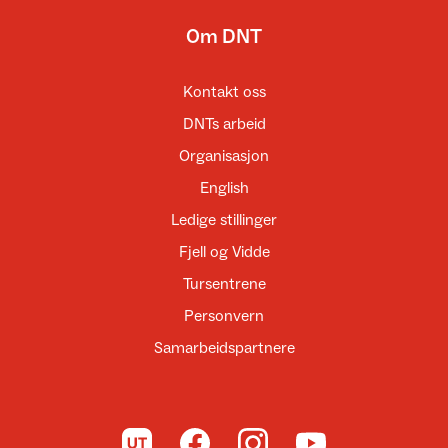
Om DNT
Kontakt oss
DNTs arbeid
Organisasjon
English
Ledige stillinger
Fjell og Vidde
Tursentrene
Personvern
Samarbeidspartnere
Til UT.no
Til DNT på Facebook
Til DNT på Instagram
Til DNT på YouTube