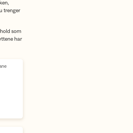
ken,
u trenger
nhold som
yttene har
,
iane