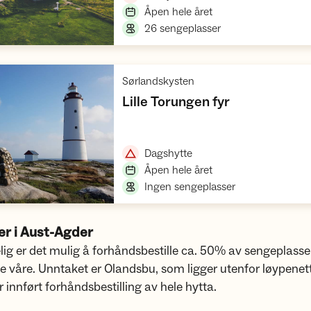
,
Åpen hele året
,
26 sengeplasser
,
Sørlandskysten
,
Lille Torungen fyr
Åpne hytte
,
Dagshytte
,
Åpen hele året
,
Ingen sengeplasser
ter i Aust-Agder
ig er det mulig å forhåndsbestille ca. 50% av sengeplass
ne våre. Unntaket er Olandsbu, som ligger utenfor løypenett
r innført forhåndsbestilling av hele hytta.