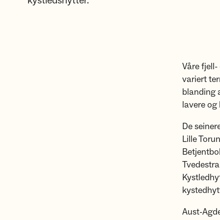
kystledshytter.
Våre fjell
variert te
blanding 
lavere og 
De seinere
Lille Tor
Betjentbo
Tvedestra
Kystledhy
kystedhyt
Aust-Agder