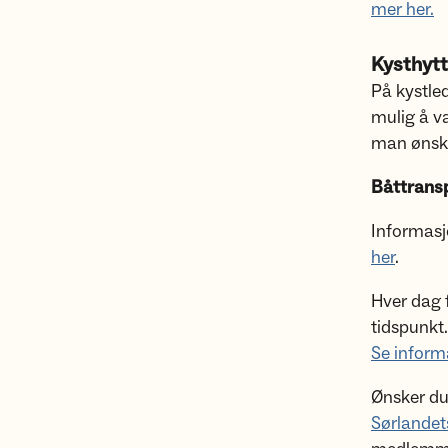
mer her.
Kysthytt
På kystled
mulig å v
man ønske
Båttransp
Informas
her
.
Hver dag f
tidspunkt.
Se inform
Ønsker du 
Sørlandet