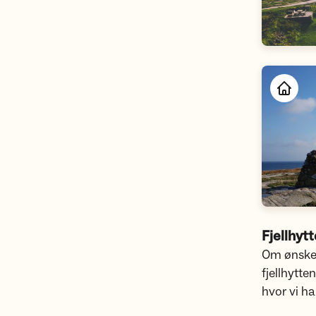
Fjellhyt
Om ønskel
fjellhytte
hvor vi ha