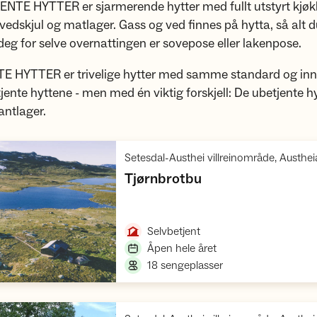
NTE HYTTER er sjarmerende hytter med fullt utstyrt kjøk
vedskjul og matlager. Gass og ved finnes på hytta, så alt d
deg for selve overnattingen er sovepose eller lakenpose.
 HYTTER er trivelige hytter med samme standard og in
jente hyttene - men med én viktig forskjell: De ubetjente h
antlager.
Setesdal-Austhei villreinområde, Austhe
,
Tjørnbrotbu
Åpne hytte
,
Selvbetjent
,
Åpen hele året
,
18 sengeplasser