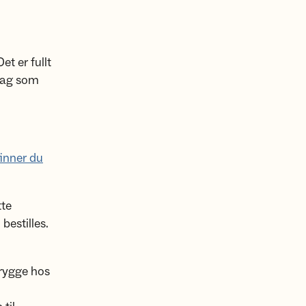
et er fullt
dag som
finner du
tte
bestilles.
Brygge hos