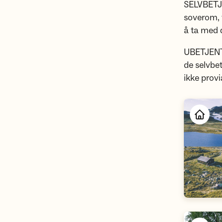
SELVBETJE
soverom, 
å ta med 
UBETJENTE
de selvbet
ikke provi