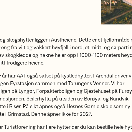
- og skogshytter ligger i Austheiene. Dette er et fjellområd
rreng fra vilt og vakkert høyfjell i nord, et midt- og sørpart
av skogkledde og nakne heier opp i 1000-1100 meters høyde
litt frodigere heiene.
 år har AAT også satset på kystledhytter. I Arendal driver v
ungen Fyrstasjon sammen med Torungens Venner. Vi har
ligen på Lyngør, Forpakterboligen og Gjestehuset på Furøy
ndsfjorden, Seilerhytta på utsiden av Borøya, og Randvik
tte i Risør. På sikt åpnes også Hesnes Gamle skole som ny
te i Grimstad. Denne åpner ikke før 2027.
 Turistforening har flere hytter der du kan bestille hele hyt