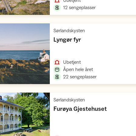
,
Ubetjent
,
12 sengeplasser
,
Sørlandskysten
,
Lyngør fyr
Åpne hytte
,
Ubetjent
,
Åpen hele året
,
22 sengeplasser
,
Sørlandskysten
,
Furøya Gjestehuset
Åpne hytte