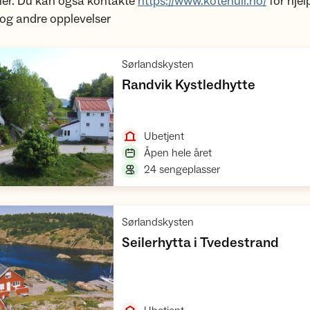
r. Du kan også kontakte
https://www.kotenull.no/
for hjelp
 og andre opplevelser
,
Sørlandskysten
,
Randvik Kystledhytte
Åpne hytte
,
Ubetjent
,
Åpen hele året
,
24 sengeplasser
,
Sørlandskysten
,
Seilerhytta i Tvedestrand
Åpne hytte