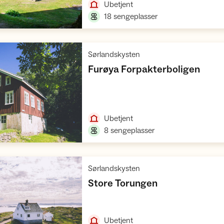
,
Ubetjent
,
18 sengeplasser
,
Sørlandskysten
,
Furøya Forpakterboligen
Åpne hytte
,
Ubetjent
,
8 sengeplasser
,
Sørlandskysten
,
Store Torungen
Åpne hytte
,
Ubetjent