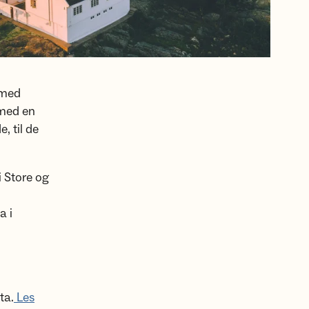
e med
i med en
, til de
i Store og
a i
ta.
Les