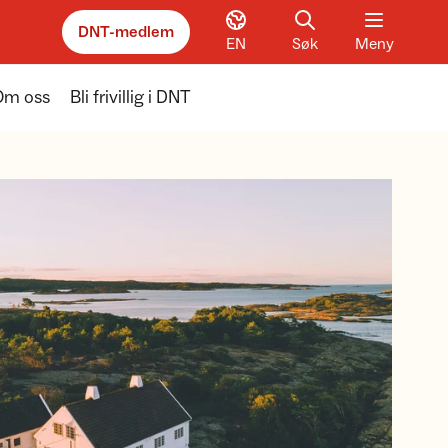
DNT-medlem
EN
Søk
Meny
Om oss
Bli frivillig i DNT