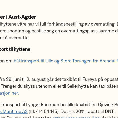
er i Aust-Agder
hyttene våre har vi full forhåndsbestilling av overnatting. D
ære spontan og bestille seg en overnattingsplass samme 
r å overnatte.
ort til hyttene
jon om
båttransport til Lille og Store Torungen fra Arendal 
ra 29. juni til 2. august går det taxibåt til Furøya på oppsa
 Trenger du skyss utenom eller til Seilerhytta kan taxibåten 
asjon her.
transport til Lyngør kan man bestille taxibåt fra Gjeving 
s Maritime AS
(tlf. 414 54 145). Det gis 20% rabatt til DNT-