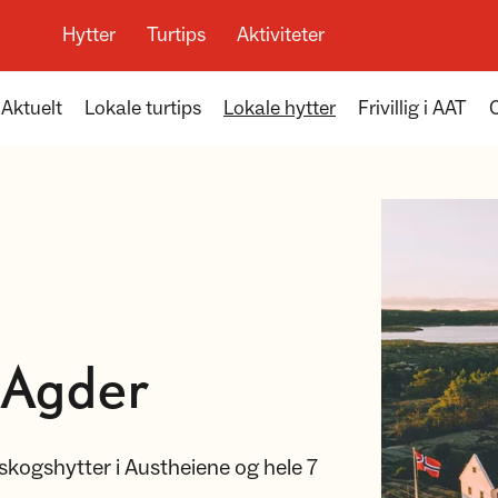
Hytter
Turtips
Aktiviteter
Aktuelt
Lokale turtips
Lokale hytter
Frivillig i AAT
-Agder
g skogshytter i Austheiene og hele 7