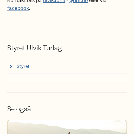
Kontakt oss på
ulvik.turlag@dnt.no
eller via
facebook
.
Styret Ulvik Turlag
Styret
Se også
Våre turer og kurs