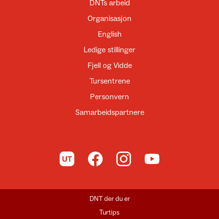
DNTs arbeid
Organisasjon
English
Ledige stillinger
Fjell og Vidde
Tursentrene
Personvern
Samarbeidspartnere
Til UT.no
Til DNT på Facebook
Til DNT på Instagram
Til DNT på YouTube
DNT der du er
Turtips