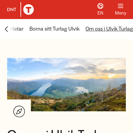
EN
Meny
Til DNT.no forside
Scroll menyen mot venstre
Aktivitetar
Borna sitt Turlag Ulvik
Om oss i Ulvik Turlag