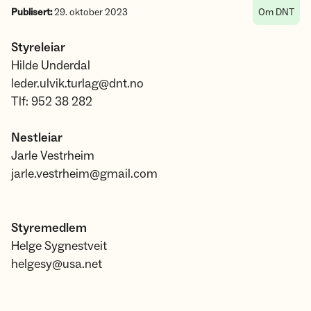
Publisert:
29. oktober 2023
Om DNT
Styreleiar
Hilde Underdal
leder.ulvik.turlag@dnt.no
Tlf: 952 38 282
Nestleiar
Jarle Vestrheim
jarle.vestrheim@gmail.com
Styremedlem
Helge Sygnestveit
helgesy@usa.net