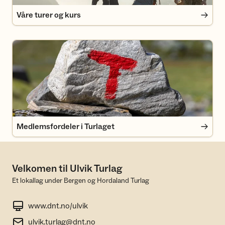
Våre turer og kurs
Medlemsfordeler i Turlaget
Medlemsfordeler i Turlaget
Velkomen til Ulvik Turlag
Et lokallag under Bergen og Hordaland Turlag
www.dnt.no/ulvik
ulvik.turlag@dnt.no